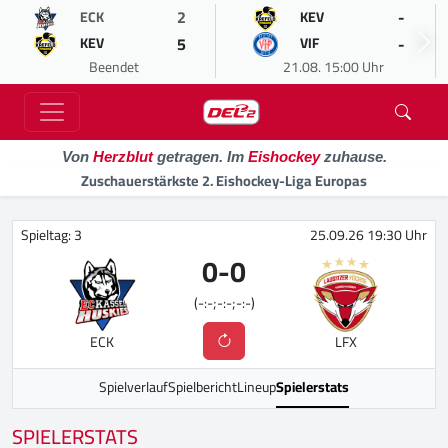
2
-
ECK
KEV
5
-
KEV
VIF
Beendet
21.08. 15:00 Uhr
Von
Herzblut
getragen. Im
Eishockey
zuhause.
Zuschauerstärkste 2. Eishockey-Liga Europas
Spieltag: 3
25.09.26 19:30 Uhr
0
-
0
(-:-;-:-;-:-)
ECK
LFX
Spielverlauf
Spielbericht
Lineup
Spielerstats
SPIELERSTATS