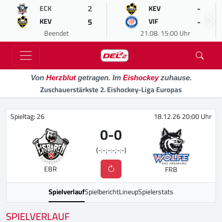
2
-
ECK
KEV
5
-
KEV
VIF
Beendet
21.08. 15:00 Uhr
Von
Herzblut
getragen. Im
Eishockey
zuhause.
Zuschauerstärkste 2. Eishockey-Liga Europas
Spieltag: 26
18.12.26 20:00 Uhr
0
-
0
(-:-;-:-;-:-)
EBR
FRB
Spielverlauf
Spielbericht
Lineup
Spielerstats
SPIELVERLAUF