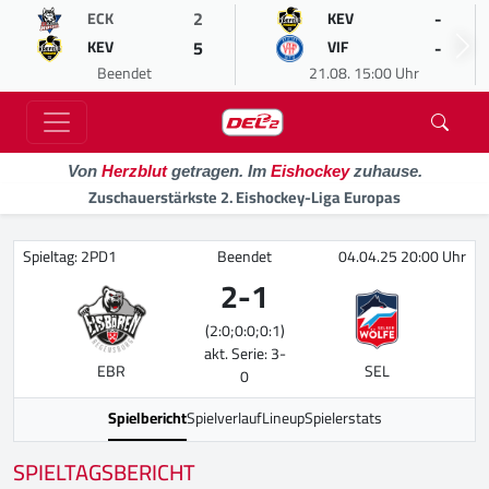
2
-
ECK
KEV
5
-
KEV
VIF
Beendet
21.08. 15:00 Uhr
Von
Herzblut
getragen. Im
Eishockey
zuhause.
Zuschauerstärkste 2. Eishockey-Liga Europas
Spieltag: 2PD1
Beendet
04.04.25 20:00 Uhr
2
-
1
(2:0;0:0;0:1)
akt. Serie: 3-
EBR
SEL
0
Spielbericht
Spielverlauf
Lineup
Spielerstats
SPIELTAGSBERICHT