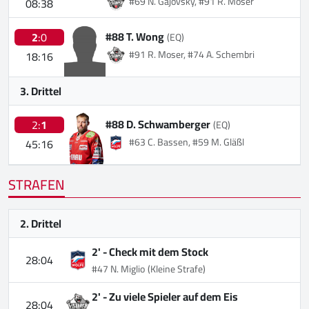
#69 N. Gajovsky, #91 R. Moser
08:38
#88 T. Wong
2
:0
(EQ)
#91 R. Moser, #74 A. Schembri
18:16
3. Drittel
#88 D. Schwamberger
2:
1
(EQ)
#63 C. Bassen, #59 M. Gläßl
45:16
STRAFEN
2. Drittel
2' -
Check mit dem Stock
28:04
#47 N. Miglio
(Kleine Strafe)
2' -
Zu viele Spieler auf dem Eis
28:04