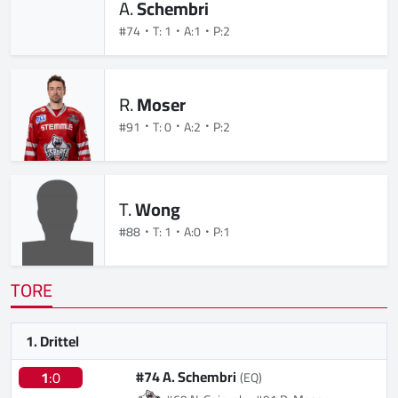
A.
Schembri
#74
T: 1
A:1
P:2
R.
Moser
#91
T: 0
A:2
P:2
T.
Wong
#88
T: 1
A:0
P:1
TORE
1. Drittel
#74 A. Schembri
1
:0
(EQ)