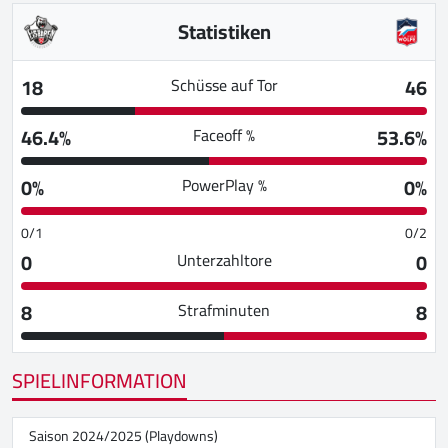
Statistiken
18
46
Schüsse auf Tor
46.4%
53.6%
Faceoff %
0%
0%
PowerPlay %
0/1
0/2
0
0
Unterzahltore
8
8
Strafminuten
SPIELINFORMATION
Saison 2024/2025 (Playdowns)