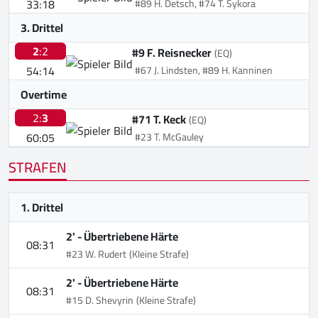
33:18
#89 H. Detsch, #74 T. Sykora
3. Drittel
2
:2
#9 F. Reisnecker
(EQ)
54:14
#67 J. Lindsten, #89 H. Kanninen
Overtime
2:
3
#71 T. Keck
(EQ)
60:05
#23 T. McGauley
STRAFEN
1. Drittel
2' -
Übertriebene Härte
08:31
#23 W. Rudert
(Kleine Strafe)
2' -
Übertriebene Härte
08:31
#15 D. Shevyrin
(Kleine Strafe)