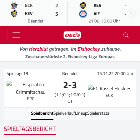
2
-
ECK
KEV
5
-
KEV
VIF
Beendet
21.08. 15:00 Uhr
Von
Herzblut
getragen. Im
Eishockey
zuhause.
Zuschauerstärkste 2. Eishockey-Liga Europas
Spieltag: 18
Beendet
15.11.22 20:00 Uhr
2
-
3
(1:1;0:1;1:0/0:1)
ECK
EPC
OT
Spielbericht
Spielverlauf
Lineup
Spielerstats
SPIELTAGSBERICHT