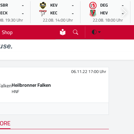
-
-
-
SBR
KEV
DEG
-
-
-
ECK
KEC
HEV
08. 19:30 Uhr
22.08. 14:00 Uhr
22.08. 18:00 Uhr
Shop
use.
06.11.22 17:00 Uhr
Heilbronner Falken
HNF
ORE