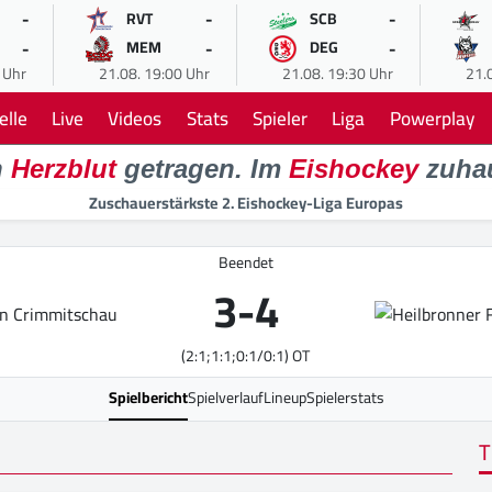
-
-
-
RVT
SCB
-
-
-
MEM
DEG
 Uhr
21.08. 19:00 Uhr
21.08. 19:30 Uhr
21.
elle
Live
Videos
Stats
Spieler
Liga
Powerplay
n
Herzblut
getragen. Im
Eishockey
zuha
Zuschauerstärkste 2. Eishockey-Liga Europas
Beendet
3
-
4
(2:1;1:1;0:1/0:1) OT
Spielbericht
Spielverlauf
Lineup
Spielerstats
T