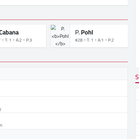
Cabana
P.
Pohl
7
T: 1
A:2
P:3
#28
T: 1
A:1
P:2
S
y
en