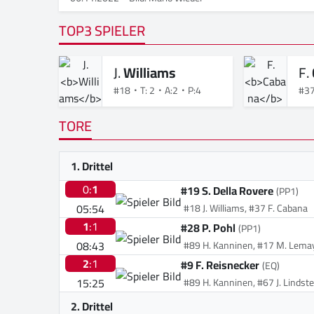
TOP3 SPIELER
J.
Williams
F.
#18
T: 2
A:2
P:4
#3
TORE
1. Drittel
0:
1
#19 S. Della Rovere
(PP1)
05:54
#18 J. Williams, #37 F. Cabana
1
:1
#28 P. Pohl
(PP1)
08:43
#89 H. Kanninen, #17 M. Lema
2
:1
#9 F. Reisnecker
(EQ)
15:25
#89 H. Kanninen, #67 J. Lindst
2. Drittel