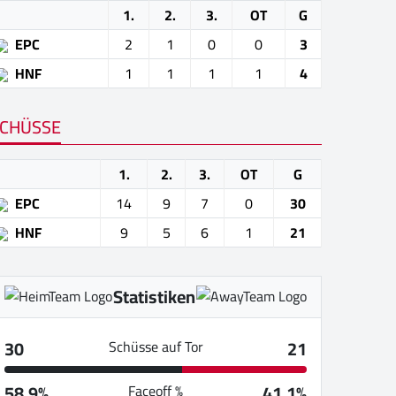
1.
2.
3.
OT
G
EPC
2
1
0
0
3
HNF
1
1
1
1
4
CHÜSSE
1.
2.
3.
OT
G
EPC
14
9
7
0
30
HNF
9
5
6
1
21
Statistiken
30
21
Schüsse auf Tor
58.9%
41.1%
Faceoff %