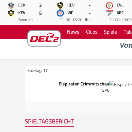
2
-
ECK
KEV
EVL
5
-
KEV
VIF
KEC
Beendet
21.08. 15:00 Uhr
21.08. 19:00
News
Clubs
Spiele
Tab
Vo
Spieltag: 17
Eispiraten Crimmitschau
EPC
SPIELTAGSBERICHT