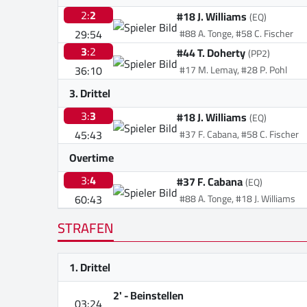
2:
2
#18 J. Williams
(EQ)
29:54
#88 A. Tonge, #58 C. Fischer
3
:2
#44 T. Doherty
(PP2)
36:10
#17 M. Lemay, #28 P. Pohl
3. Drittel
3:
3
#18 J. Williams
(EQ)
45:43
#37 F. Cabana, #58 C. Fischer
Overtime
3:
4
#37 F. Cabana
(EQ)
60:43
#88 A. Tonge, #18 J. Williams
STRAFEN
1. Drittel
2' -
Beinstellen
03:24