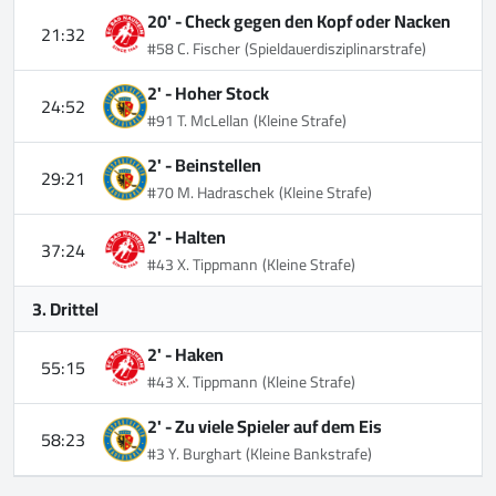
20' -
Check gegen den Kopf oder Nacken
21:32
#58 C. Fischer
(Spieldauerdisziplinarstrafe)
2' -
Hoher Stock
24:52
#91 T. McLellan
(Kleine Strafe)
2' -
Beinstellen
29:21
#70 M. Hadraschek
(Kleine Strafe)
2' -
Halten
37:24
#43 X. Tippmann
(Kleine Strafe)
3. Drittel
2' -
Haken
55:15
#43 X. Tippmann
(Kleine Strafe)
2' -
Zu viele Spieler auf dem Eis
58:23
#3 Y. Burghart
(Kleine Bankstrafe)