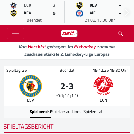
2
-
ECK
KEV
5
-
KEV
VIF
Beendet
21.08. 15:00 Uhr
Von
Herzblut
getragen. Im
Eishockey
zuhause.
Zuschauerstärkste 2. Eishockey-Liga Europas
Spieltag: 25
Beendet
19.12.25 19:30 Uhr
2
-
3
(0:1;1:1;1:1)
ESV
ECN
Spielbericht
Spielverlauf
Lineup
Spielerstats
SPIELTAGSBERICHT