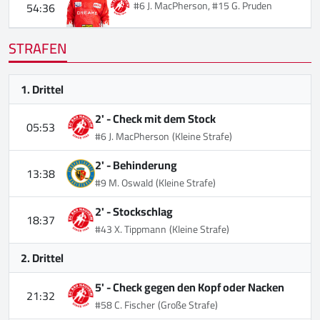
#6 J. MacPherson, #15 G. Pruden
54:36
STRAFEN
1. Drittel
2' -
Check mit dem Stock
05:53
#6 J. MacPherson
(Kleine Strafe)
2' -
Behinderung
13:38
#9 M. Oswald
(Kleine Strafe)
2' -
Stockschlag
18:37
#43 X. Tippmann
(Kleine Strafe)
2. Drittel
5' -
Check gegen den Kopf oder Nacken
21:32
#58 C. Fischer
(Große Strafe)