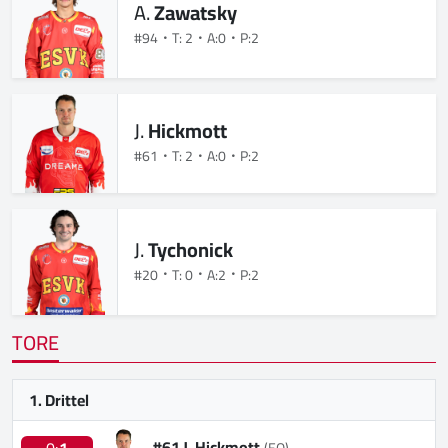
A.
Zawatsky
#94
T: 2
A:0
P:2
J.
Hickmott
#61
T: 2
A:0
P:2
J.
Tychonick
#20
T: 0
A:2
P:2
TORE
1. Drittel
#61 J. Hickmott
0:
1
(EQ)