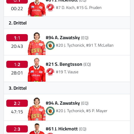
#7 D. Koch, #15 G. Pruden
00:22
2. Drittel
#94 A. Zawatsky
1
:1
(EQ)
#20 J. Tychonick, #91 T. McLellan
20:43
#21 S. Bengtsson
1:
2
(EQ)
#19 T. Vause
28:01
3. Drittel
#94 A. Zawatsky
2
:2
(EQ)
#20 J. Tychonick, #5 P. Mayer
47:15
#61 J. Hickmott
2:
3
(EQ)