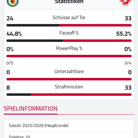
Statistiken
24
33
Schüsse auf Tor
44.8%
55.2%
Faceoff %
0%
0%
PowerPlay %
0/5
0/4
0
0
Unterzahltore
8
33
Strafminuten
SPIELINFORMATION
Saison 2025/2026 (Hauptrunde)
Spieltag: 25