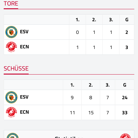
TORE
1.
2.
3.
G
ESV
0
1
1
2
ECN
1
1
1
3
SCHÜSSE
1.
2.
3.
G
ESV
9
8
7
24
ECN
11
15
7
33