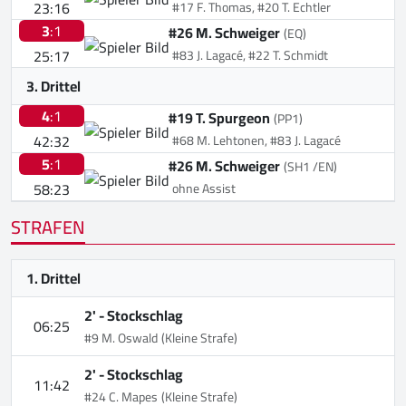
23:16
#17 F. Thomas, #20 T. Echtler
3
:1
#26 M. Schweiger
(EQ)
25:17
#83 J. Lagacé, #22 T. Schmidt
3. Drittel
4
:1
#19 T. Spurgeon
(PP1)
42:32
#68 M. Lehtonen, #83 J. Lagacé
5
:1
#26 M. Schweiger
(SH1 /EN)
58:23
ohne Assist
STRAFEN
1. Drittel
2' -
Stockschlag
06:25
#9 M. Oswald
(Kleine Strafe)
2' -
Stockschlag
11:42
#24 C. Mapes
(Kleine Strafe)