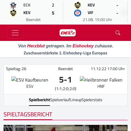
2
-
ECK
KEV
5
-
KEV
VIF
Beendet
21.08. 15:00 Uhr
Von
Herzblut
getragen. Im
Eishockey
zuhause.
Zuschauerstärkste 2. Eishockey-Liga Europas
Spieltag: 26
Beendet
11.12.22 17:00 Uhr
5
-
1
ESV
HNF
(1:1;2:0;2:0)
Spielbericht
Spielverlauf
Lineup
Spielerstats
SPIELTAGSBERICHT