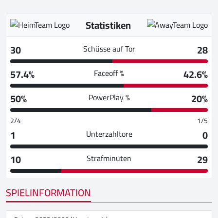
Statistiken
30
28
Schüsse auf Tor
57.4%
42.6%
Faceoff %
50%
20%
PowerPlay %
2/4
1/5
1
0
Unterzahltore
10
29
Strafminuten
SPIELINFORMATION