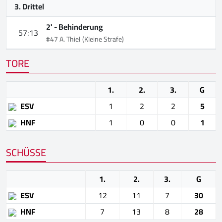
3. Drittel
2' -
Behinderung
57:13
#47 A. Thiel
(Kleine Strafe)
TORE
1.
2.
3.
G
ESV
1
2
2
5
HNF
1
0
0
1
SCHÜSSE
1.
2.
3.
G
ESV
12
11
7
30
HNF
7
13
8
28