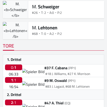
M.
Schweiger
#26
T: 2
A:0
P:2
M.
Lehtonen
#68
T: 0
A:2
P:2
TORE
1. Drittel
0:
1
#37 F. Cabana
(PP1)
06:33
#18 J. Williams, #27 K. Morrison
1
:1
#9 M. Oswald
(PP1)
16:54
#83 J. Lagacé, #68 M. Lehtonen
2. Drittel
2
:1
#47 A. Thiel
(EQ)