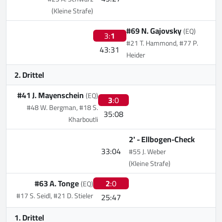
(Kleine Strafe)
#69 N. Gajovsky
(EQ)
3:
1
#21 T. Hammond, #77 P.
43:31
Heider
2. Drittel
#41 J. Mayenschein
(EQ)
3
:0
#48 W. Bergman, #18 S.
35:08
Kharboutli
2' -
Ellbogen-Check
33:04
#55 J. Weber
(Kleine Strafe)
#63 A. Tonge
2
:0
(EQ)
#17 S. Seidl, #21 D. Stieler
25:47
1. Drittel