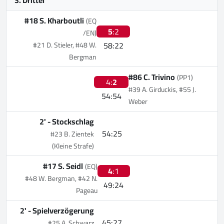
#18 S. Kharboutli
(EQ
5
:2
/EN)
58:22
#21 D. Stieler, #48 W.
Bergman
#86 C. Trivino
(PP1)
4:
2
#39 A. Girduckis, #55 J.
54:54
Weber
2' -
Stockschlag
54:25
#23 B. Zientek
(Kleine Strafe)
#17 S. Seidl
(EQ)
4
:1
#48 W. Bergman, #42 N.
49:24
Pageau
2' -
Spielverzögerung
45:27
#25 A. Schwarz