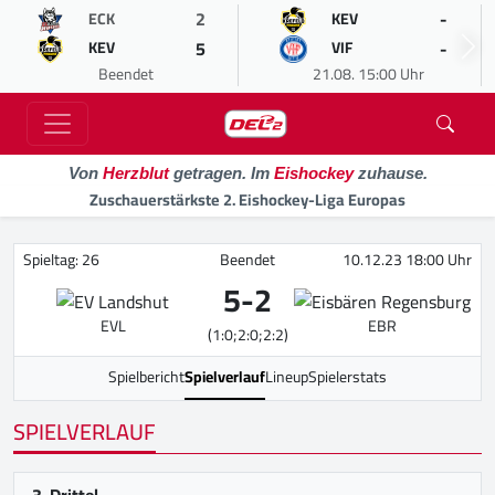
2
-
ECK
KEV
5
-
KEV
VIF
Beendet
21.08. 15:00 Uhr
Von
Herzblut
getragen. Im
Eishockey
zuhause.
Zuschauerstärkste 2. Eishockey-Liga Europas
Spieltag: 26
Beendet
10.12.23 18:00 Uhr
5
-
2
EVL
EBR
(1:0;2:0;2:2)
Spielbericht
Spielverlauf
Lineup
Spielerstats
SPIELVERLAUF
3. Drittel