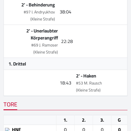
2' -
Behinderung
38:04
#97 I. Andryukhov
(Kleine Strafe)
2' -
Unerlaubter
Körperangriff
22:28
#69 J. Ramoser
(Kleine Strafe)
1. Drittel
2' -
Haken
18:43
#53 M. Rausch
(Kleine Strafe)
TORE
1.
2.
3.
G
HNF
0
0
0
0