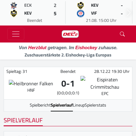
2
-
ECK
KEV
5
-
KEV
VIF
Beendet
21.08. 15:00 Uhr
Von
Herzblut
getragen. Im
Eishockey
zuhause.
Zuschauerstärkste 2. Eishockey-Liga Europas
Spieltag: 31
Beendet
28.12.22 19:30 Uhr
0
-
1
HNF
(0:0;0:0;0:1)
EPC
Spielbericht
Spielverlauf
Lineup
Spielerstats
SPIELVERLAUF