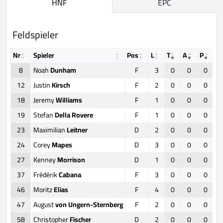
HNF
EPC
Feldspieler
Nr
Spieler
Pos
L
T
A
P
+/
8
Noah
Dunham
F
3
0
0
0
12
Justin
Kirsch
F
2
0
0
0
18
Jeremy
Williams
F
1
0
0
0
19
Stefan
Della Rovere
F
1
0
0
0
23
Maximilian
Leitner
D
2
0
0
0
24
Corey
Mapes
D
3
0
0
0
27
Kenney
Morrison
D
1
0
0
0
37
Frédérik
Cabana
F
3
0
0
0
46
Moritz
Elias
F
4
0
0
0
47
August
von Ungern-Sternberg
F
2
0
0
0
58
Christopher
Fischer
D
2
0
0
0