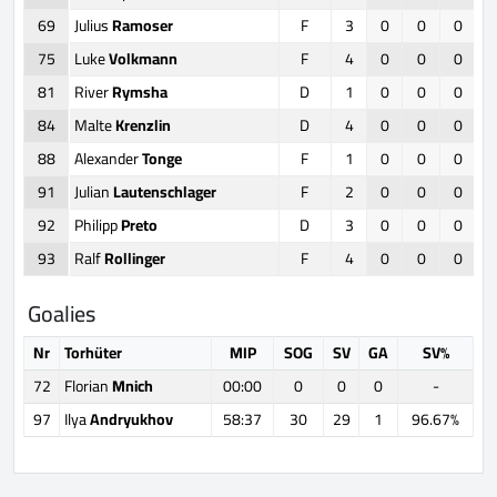
69
Julius
Ramoser
F
3
0
0
0
75
Luke
Volkmann
F
4
0
0
0
81
River
Rymsha
D
1
0
0
0
84
Malte
Krenzlin
D
4
0
0
0
88
Alexander
Tonge
F
1
0
0
0
91
Julian
Lautenschlager
F
2
0
0
0
92
Philipp
Preto
D
3
0
0
0
93
Ralf
Rollinger
F
4
0
0
0
Goalies
Nr
Torhüter
MIP
SOG
SV
GA
SV%
72
Florian
Mnich
00:00
0
0
0
-
97
Ilya
Andryukhov
58:37
30
29
1
96.67%