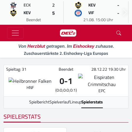
2
-
ECK
KEV
5
-
KEV
VIF
Beendet
21.08. 15:00 Uhr
Von
Herzblut
getragen. Im
Eishockey
zuhause.
Zuschauerstärkste 2. Eishockey-Liga Europas
Spieltag: 31
Beendet
28.12.22 19:30 Uhr
0
-
1
HNF
(0:0;0:0;0:1)
EPC
Spielbericht
Spielverlauf
Lineup
Spielerstats
SPIELERSTATS