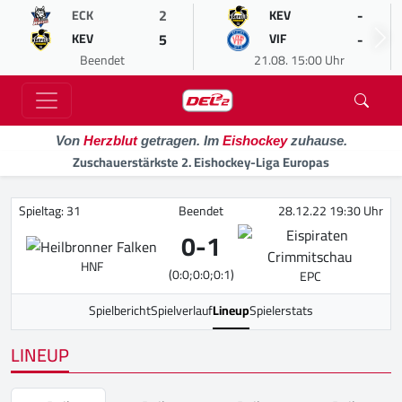
2
-
ECK
KEV
5
-
KEV
VIF
Beendet
21.08. 15:00 Uhr
Von
Herzblut
getragen. Im
Eishockey
zuhause.
Zuschauerstärkste 2. Eishockey-Liga Europas
Spieltag: 31
Beendet
28.12.22 19:30 Uhr
0
-
1
HNF
(0:0;0:0;0:1)
EPC
Spielbericht
Spielverlauf
Lineup
Spielerstats
LINEUP