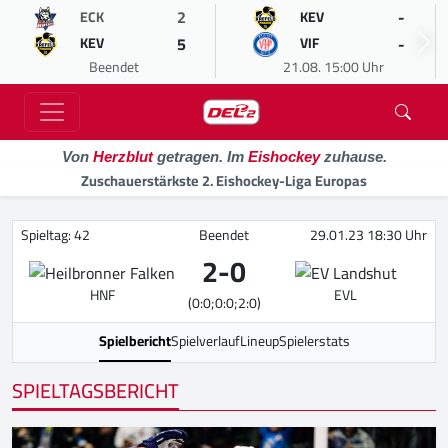
2
-
ECK
KEV
5
-
KEV
VIF
Beendet
21.08. 15:00 Uhr
Von
Herzblut
getragen. Im
Eishockey
zuhause.
Zuschauerstärkste 2. Eishockey-Liga Europas
Spieltag: 42
Beendet
29.01.23 18:30 Uhr
2
-
0
HNF
EVL
(0:0;0:0;2:0)
Spielbericht
Spielverlauf
Lineup
Spielerstats
SPIELTAGSBERICHT