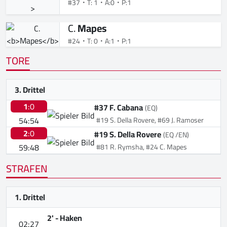
#37
T: 1
A:0
P:1
C.
Mapes
#24
T: 0
A:1
P:1
TORE
3. Drittel
1
:0
#37 F. Cabana
(EQ)
54:54
#19 S. Della Rovere, #69 J. Ramoser
2
:0
#19 S. Della Rovere
(EQ /EN)
59:48
#81 R. Rymsha, #24 C. Mapes
STRAFEN
1. Drittel
2' -
Haken
02:27