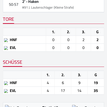
2' -
Haken
50:57
#91 J. Lautenschlager
(Kleine Strafe)
TORE
1.
2.
3.
G
HNF
0
0
2
2
EVL
0
0
0
0
SCHÜSSE
1.
2.
3.
G
HNF
4
6
9
19
EVL
4
17
14
35