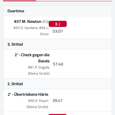
Overtime
#37 M. Newton
(EQ)
3
:2
#55 D. Vandane, #56 L.
03:07
Korus
3. Drittel
2' -
Check gegen die
Bande
57:40
#87 P. Gogulla
(Kleine Strafe)
2. Drittel
2' -
Übertriebene Härte
39:47
#90 A. Payerl
(Kleine Strafe)