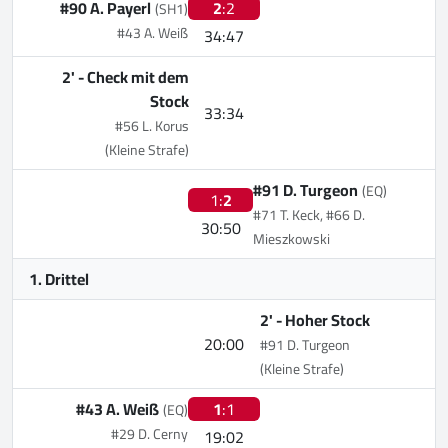
#90 A. Payerl
2
:2
(SH1)
#43 A. Weiß
34:47
2' -
Check mit dem
Stock
33:34
#56 L. Korus
(Kleine Strafe)
#91 D. Turgeon
(EQ)
1:
2
#71 T. Keck, #66 D.
30:50
Mieszkowski
1. Drittel
2' -
Hoher Stock
20:00
#91 D. Turgeon
(Kleine Strafe)
#43 A. Weiß
1
:1
(EQ)
#29 D. Cerny
19:02