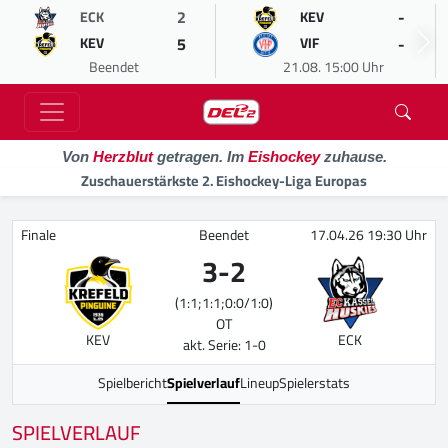
2
-
ECK
KEV
5
-
KEV
VIF
Beendet
21.08. 15:00 Uhr
Von
Herzblut
getragen. Im
Eishockey
zuhause.
Zuschauerstärkste 2. Eishockey-Liga Europas
Finale
Beendet
17.04.26 19:30 Uhr
3
-
2
(1:1;1:1;0:0/1:0)
OT
KEV
ECK
akt. Serie: 1-0
Spielbericht
Spielverlauf
Lineup
Spielerstats
SPIELVERLAUF