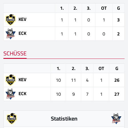
1.
2.
3.
OT
G
KEV
1
1
0
1
3
ECK
1
1
0
0
2
SCHÜSSE
1.
2.
3.
OT
G
KEV
10
11
4
1
26
ECK
10
9
7
1
27
Statistiken