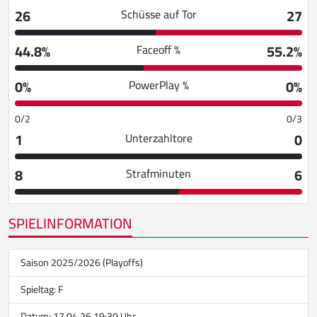
26
27
Schüsse auf Tor
44.8%
55.2%
Faceoff %
0%
0%
PowerPlay %
0/2
0/3
1
0
Unterzahltore
8
6
Strafminuten
SPIELINFORMATION
Saison 2025/2026 (Playoffs)
Spieltag: F
Datum: 17.04.26 19:30 Uhr