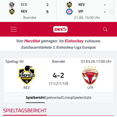
2
-
ECK
KEV
5
-
KEV
VIF
Beendet
21.08. 15:00 Uhr
Von
Herzblut
getragen. Im
Eishockey
zuhause.
Zuschauerstärkste 2. Eishockey-Liga Europas
Spieltag: 50
Beendet
01.03.26 17:00 Uhr
4
-
2
(1:1;2:1;1:0)
KEV
LFX
Spielbericht
Spielverlauf
Lineup
Spielerstats
SPIELTAGSBERICHT