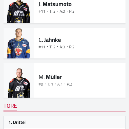
J.
Matsumoto
#11
T: 2
A:0
P:2
C.
Jahnke
#11
T: 2
A:0
P:2
M.
Müller
#9
T: 1
A:1
P:2
TORE
1. Drittel