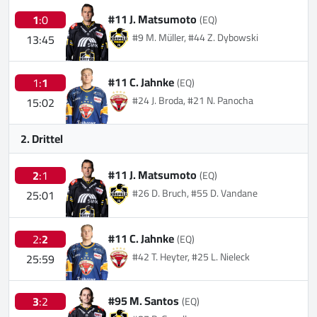
#11 J. Matsumoto
1
:0
(EQ)
#9 M. Müller, #44 Z. Dybowski
13:45
#11 C. Jahnke
1:
1
(EQ)
#24 J. Broda, #21 N. Panocha
15:02
2. Drittel
#11 J. Matsumoto
2
:1
(EQ)
#26 D. Bruch, #55 D. Vandane
25:01
#11 C. Jahnke
2:
2
(EQ)
#42 T. Heyter, #25 L. Nieleck
25:59
#95 M. Santos
3
:2
(EQ)