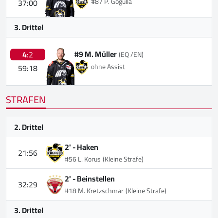
#87 P. Gogulla
37:00
3. Drittel
#9 M. Müller
4
:2
(EQ /EN)
ohne Assist
59:18
STRAFEN
2. Drittel
2' -
Haken
21:56
#56 L. Korus
(Kleine Strafe)
2' -
Beinstellen
32:29
#18 M. Kretzschmar
(Kleine Strafe)
3. Drittel