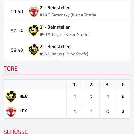
2' -
Beinstellen
51:48
#19 T. Sezemsky
(Kleine Strafe)
2' -
Beinstellen
52:14
#90 A. Payerl
(Kleine Strafe)
2' -
Beinstellen
59:40
#56 L. Korus
(Kleine Strafe)
TORE
1.
2.
3.
G
KEV
1
2
1
4
LFX
1
1
0
2
SCHÜSSE