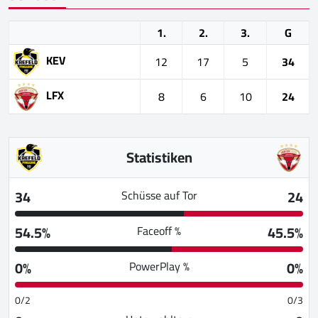
1.
2.
3.
G
KEV
12
17
5
34
LFX
8
6
10
24
Statistiken
34
24
Schüsse auf Tor
54.5%
45.5%
Faceoff %
0%
0%
PowerPlay %
0/2
0/3