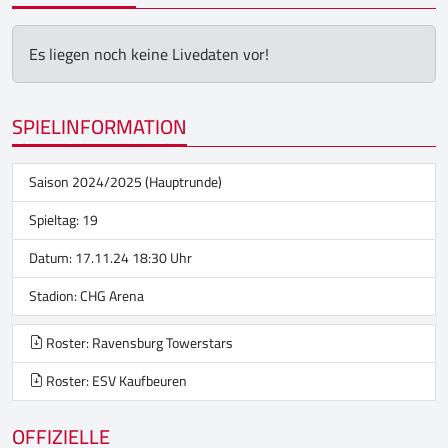
Es liegen noch keine Livedaten vor!
SPIELINFORMATION
Saison 2024/2025 (Hauptrunde)
Spieltag: 19
Datum: 17.11.24 18:30 Uhr
Stadion:
CHG Arena
Roster: Ravensburg Towerstars
Roster: ESV Kaufbeuren
OFFIZIELLE