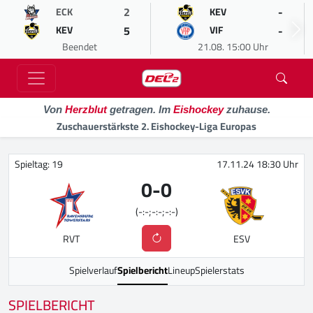
2
-
ECK
KEV
5
-
KEV
VIF
Beendet
21.08. 15:00 Uhr
Von
Herzblut
getragen. Im
Eishockey
zuhause.
Zuschauerstärkste 2. Eishockey-Liga Europas
Spieltag: 19
17.11.24 18:30 Uhr
0
-
0
(-:-;-:-;-:-)
RVT
ESV
Spielverlauf
Spielbericht
Lineup
Spielerstats
SPIELBERICHT