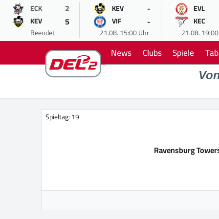
2
-
ECK
KEV
EVL
5
-
KEV
VIF
KEC
Beendet
21.08. 15:00 Uhr
21.08. 19:00
News
Clubs
Spiele
Tab
Vo
Spieltag: 19
Ravensburg Tower