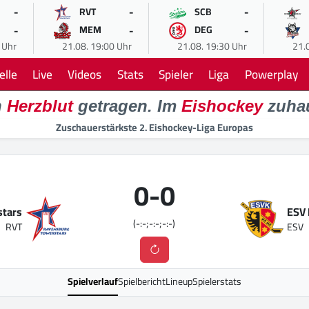
-
-
-
RVT
SCB
-
-
-
MEM
DEG
 Uhr
21.08. 19:00 Uhr
21.08. 19:30 Uhr
21.
elle
Live
Videos
Stats
Spieler
Liga
Powerplay
n
Herzblut
getragen. Im
Eishockey
zuha
Zuschauerstärkste 2. Eishockey-Liga Europas
0
-
0
stars
ESV 
(-:-;-:-;-:-)
RVT
ESV
Spielverlauf
Spielbericht
Lineup
Spielerstats