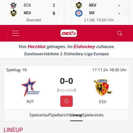
2
-
ECK
KEV
5
-
KEV
VIF
Beendet
21.08. 15:00 Uhr
Von
Herzblut
getragen. Im
Eishockey
zuhause.
Zuschauerstärkste 2. Eishockey-Liga Europas
Spieltag: 19
17.11.24 18:30 Uhr
0
-
0
(-:-;-:-;-:-)
RVT
ESV
Spielverlauf
Spielbericht
Lineup
Spielerstats
LINEUP