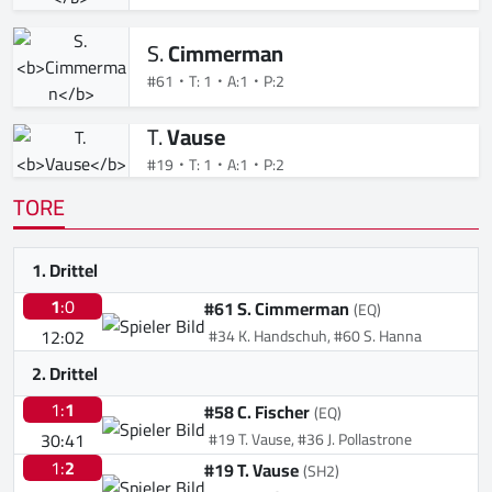
S.
Cimmerman
#61
T: 1
A:1
P:2
T.
Vause
#19
T: 1
A:1
P:2
TORE
1. Drittel
1
:0
#61 S. Cimmerman
(EQ)
12:02
#34 K. Handschuh, #60 S. Hanna
2. Drittel
1:
1
#58 C. Fischer
(EQ)
30:41
#19 T. Vause, #36 J. Pollastrone
1:
2
#19 T. Vause
(SH2)