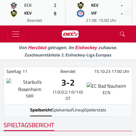
2
-
ECK
KEV
5
-
KEV
VIF
Beendet
21.08. 15:00 Uhr
Von
Herzblut
getragen. Im
Eishockey
zuhause.
Zuschauerstärkste 2. Eishockey-Liga Europas
Spieltag: 11
Beendet
15.10.23 17:00 Uhr
3
-
2
(1:0;0:2;1:0/1:0)
ECN
SBR
OT
Spielbericht
Spielverlauf
Lineup
Spielerstats
SPIELTAGSBERICHT