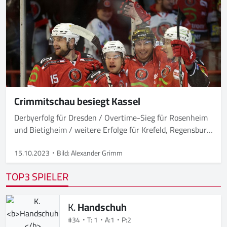
Crimmitschau besiegt Kassel
Derbyerfolg für Dresden / Overtime-Sieg für Rosenheim
und Bietigheim / weitere Erfolge für Krefeld, Regensburg
und Freiburg
15.10.2023
Bild: Alexander Grimm
TOP3 SPIELER
K.
Handschuh
#34
T: 1
A:1
P:2