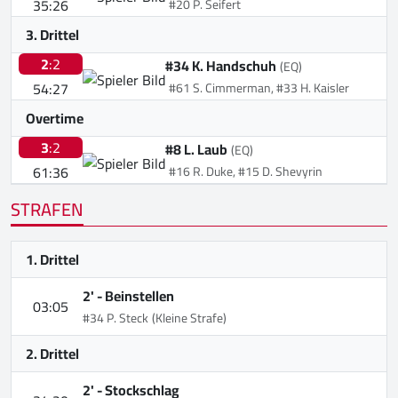
35:26
#20 P. Seifert
3. Drittel
2
:2
#34 K. Handschuh
(EQ)
54:27
#61 S. Cimmerman, #33 H. Kaisler
Overtime
3
:2
#8 L. Laub
(EQ)
61:36
#16 R. Duke, #15 D. Shevyrin
STRAFEN
1. Drittel
2' -
Beinstellen
03:05
#34 P. Steck
(Kleine Strafe)
2. Drittel
2' -
Stockschlag