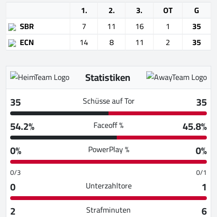
1.
2.
3.
OT
G
SBR
7
11
16
1
35
ECN
14
8
11
2
35
Statistiken
35
35
Schüsse auf Tor
54.2%
45.8%
Faceoff %
0%
0%
PowerPlay %
0/3
0/1
0
1
Unterzahltore
2
6
Strafminuten