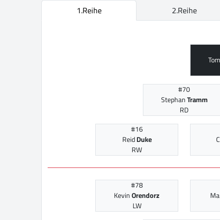
1.Reihe
2.Reihe
To
#70
Stephan
Tramm
RD
#16
Reid
Duke
C
RW
#78
Kevin
Orendorz
Ma
LW