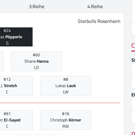
3.Reihe
4.Reihe
Starbulls Rosenheim
#24
mas
Pöpperle
G
C
#60
S
Shane
Hanna
LD
#12
#8
.J.
Stretch
Lukas
Laub
C
LW
E
#91
#16
rc
El-Sayed
Christoph
Körner
C
RW
O