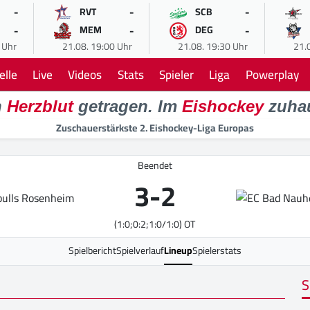
-
-
-
RVT
SCB
-
-
-
MEM
DEG
 Uhr
21.08. 19:00 Uhr
21.08. 19:30 Uhr
21.
elle
Live
Videos
Stats
Spieler
Liga
Powerplay
n
Herzblut
getragen. Im
Eishockey
zuha
Zuschauerstärkste 2. Eishockey-Liga Europas
Beendet
3
-
2
(1:0;0:2;1:0/1:0) OT
Spielbericht
Spielverlauf
Lineup
Spielerstats
S