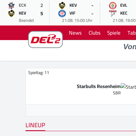
2
-
ECK
KEV
EVL
5
-
KEV
VIF
KEC
Beendet
21.08. 15:00 Uhr
21.08. 19:00
News
Clubs
Spiele
Tab
Vo
Spieltag: 11
Starbulls Rosenheim
SBR
LINEUP