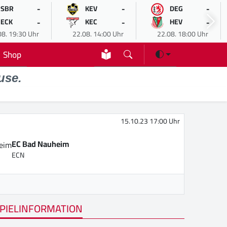
-
-
-
SBR
KEV
DEG
-
-
-
ECK
KEC
HEV
08. 19:30 Uhr
22.08. 14:00 Uhr
22.08. 18:00 Uhr
Shop
use.
15.10.23 17:00 Uhr
EC Bad Nauheim
ECN
PIELINFORMATION