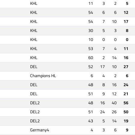
KHL
11
3
2
5
KHL
54
6
6
12
KHL
54
7
10
17
KHL
30
5
3
8
KHL
10
0
0
0
KHL
53
7
4
11
KHL
60
2
14
16
DEL
52
17
10
27
Champions HL
6
4
2
6
DEL
48
8
16
24
DEL
51
9
12
21
DEL2
48
16
40
56
DEL2
51
24
26
50
DEL2
43
5
14
19
Germany4
4
3
6
9