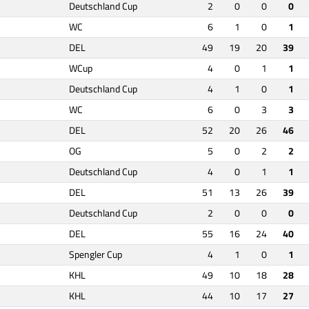
Deutschland Cup
2
0
0
0
WC
6
1
0
1
DEL
49
19
20
39
WCup
4
0
1
1
Deutschland Cup
4
1
0
1
WC
6
0
3
3
DEL
52
20
26
46
OG
5
0
2
2
Deutschland Cup
4
0
1
1
DEL
51
13
26
39
Deutschland Cup
2
0
0
0
DEL
55
16
24
40
Spengler Cup
4
1
0
1
KHL
49
10
18
28
KHL
44
10
17
27