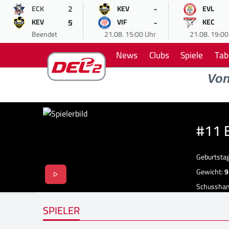
2
-
ECK
KEV
EVL
5
-
KEV
VIF
KEC
Beendet
21.08. 15:00 Uhr
21.08. 19:00
News
Clubs
Spiele
Tab
Vo
#11 
Geburtsta
Gewicht:
9
Schussha
SPIELER