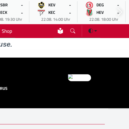
-
-
-
SBR
KEV
DEG
-
-
-
ECK
KEC
HEV
08. 19:30 Uhr
22.08. 14:00 Uhr
22.08. 18:00 Uhr
Shop
use.
 RUS