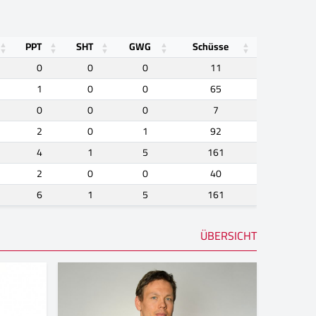
PPT
SHT
GWG
Schüsse
0
0
0
11
1
0
0
65
0
0
0
7
2
0
1
92
4
1
5
161
2
0
0
40
6
1
5
161
ÜBERSICHT