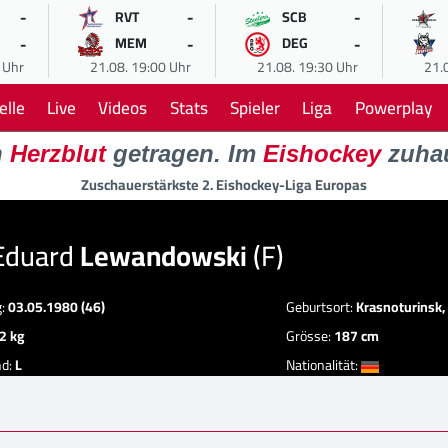
-
-
-
RVT
SCB
-
-
-
MEM
DEG
 Uhr
21.08. 19:00 Uhr
21.08. 19:30 Uhr
21.
elle
Live
Videos
Stats
Spieler
Liga
Powerplay
n
Herzblut
getragen. Im
Eishockey
zuha
Zuschauerstärkste 2. Eishockey-Liga Europas
Eduard
Lewandowski
(F)
g:
03.05.1980 (46)
Geburtsort:
Krasnoturinsk,
2 kg
Grösse:
187 cm
nd:
L
Nationalität: