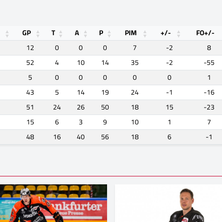
GP
T
A
P
PIM
+/-
FO+/-
12
0
0
0
7
-2
8
52
4
10
14
35
-2
-55
5
0
0
0
0
0
1
43
5
14
19
24
-1
-16
51
24
26
50
18
15
-23
15
6
3
9
10
1
7
48
16
40
56
18
6
-1