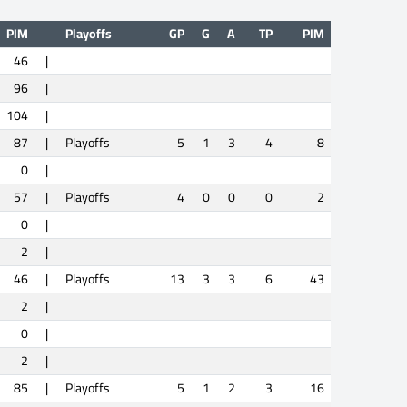
PIM
Playoffs
GP
G
A
TP
PIM
46
|
96
|
104
|
87
|
Playoffs
5
1
3
4
8
0
|
57
|
Playoffs
4
0
0
0
2
0
|
2
|
46
|
Playoffs
13
3
3
6
43
2
|
0
|
2
|
85
|
Playoffs
5
1
2
3
16