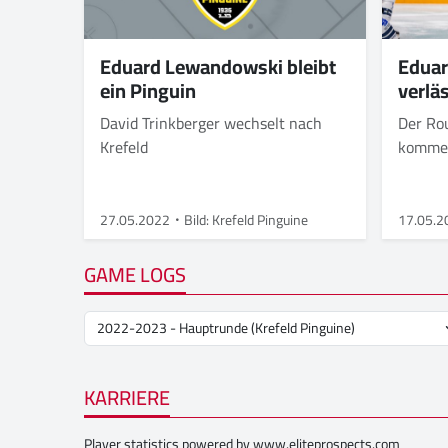
Eduard Lewandowski bleibt
Edua
ein Pinguin
verlä
David Trinkberger wechselt nach
Der Rou
Krefeld
kommen
Schlitt
Löwen 
27.05.2022
Bild: Krefeld Pinguine
17.05.2
GAME LOGS
KARRIERE
Player statistics powered by
www.eliteprospects.com