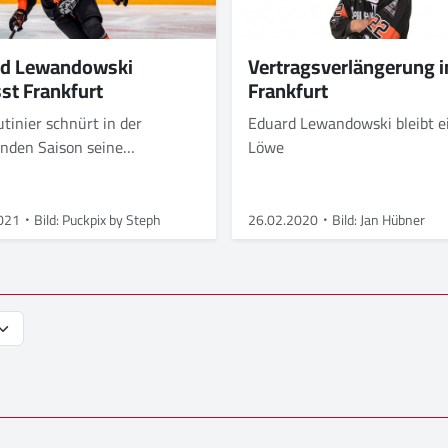
rd Lewandowski
Vertragsverlängerung i
sst Frankfurt
Frankfurt
tinier schnürt in der
Eduard Lewandowski bleibt e
den Saison seine
Löwe
schuhe nicht mehr für die
Frankfurt.
021
Bild: Puckpix by Steph
26.02.2020
Bild: Jan Hübner