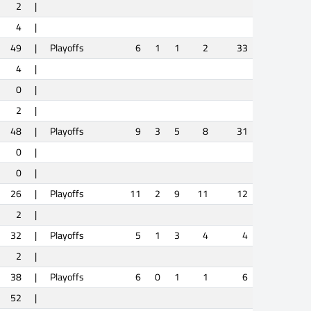
2
|
4
|
49
|
Playoffs
6
1
1
2
33
4
|
0
|
2
|
48
|
Playoffs
9
3
5
8
31
0
|
0
|
26
|
Playoffs
11
2
9
11
12
2
|
32
|
Playoffs
5
1
3
4
4
2
|
38
|
Playoffs
6
0
1
1
6
52
|