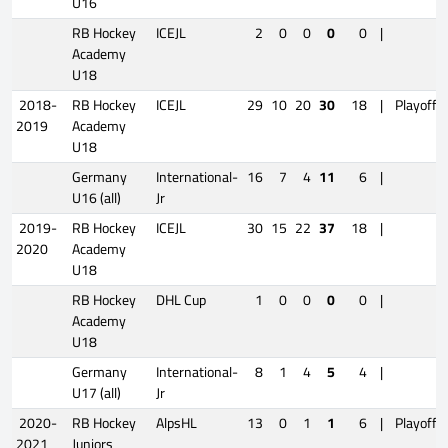
U16
RB Hockey
ICEJL
2
0
0
0
0
|
Academy
U18
2018-
RB Hockey
ICEJL
29
10
20
30
18
|
Playoffs
2019
Academy
U18
Germany
International-
16
7
4
11
6
|
U16 (all)
Jr
2019-
RB Hockey
ICEJL
30
15
22
37
18
|
2020
Academy
U18
RB Hockey
DHL Cup
1
0
0
0
0
|
Academy
U18
Germany
International-
8
1
4
5
4
|
U17 (all)
Jr
2020-
RB Hockey
AlpsHL
13
0
1
1
6
|
Playoffs
2021
Juniors