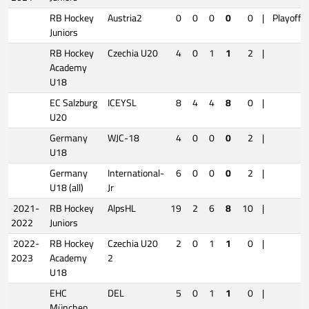
RB Hockey
Austria2
0
0
0
0
0
|
Playoffs
Juniors
RB Hockey
Czechia U20
4
0
1
1
2
|
Academy
U18
EC Salzburg
ICEYSL
8
4
4
8
0
|
U20
Germany
WJC-18
4
0
0
0
2
|
U18
Germany
International-
6
0
0
0
2
|
U18 (all)
Jr
2021-
RB Hockey
AlpsHL
19
2
6
8
10
|
2022
Juniors
2022-
RB Hockey
Czechia U20
2
0
1
1
0
|
2023
Academy
2
U18
EHC
DEL
5
0
1
1
0
|
München