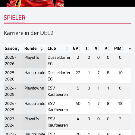
SPIELER
Karriere in der DEL2
Saison
Runde
Club
GP
T
A
P
PIM
+/-
2025-
Playoffs
Düsseldorfer
2
0
0
0
0
-
2026
EG
2025-
Hauptrunde
Düsseldorfer
22
1
7
8
10
-
2026
EG
2024-
Playdowns
ESV
5
0
1
1
0
-
2025
Kaufbeuren
2024-
Hauptrunde
ESV
40
1
7
8
18
-
2025
Kaufbeuren
2023-
Playoffs
ESV
4
0
0
0
2
-
2024
Kaufbeuren
2023-
Hauptrunde
ESV
20
1
7
8
4