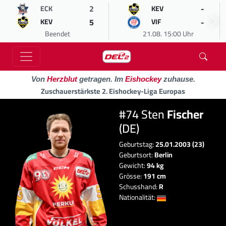
2
-
ECK
KEV
5
-
KEV
VIF
Beendet
21.08. 15:00 Uhr
Von
Herzblut
getragen. Im
Eishockey
zuhause.
Zuschauerstärkste 2. Eishockey-Liga Europas
#74 Sten
Fischer
(DE)
Geburtstag:
25.01.2003 (23)
Geburtsort:
Berlin
Gewicht:
94 kg
Grösse:
191 cm
Schusshand:
R
Nationalität: