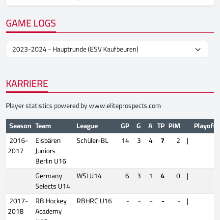
GAME LOGS
KARRIERE
Player statistics powered by
www.eliteprospects.com
Season
Team
League
GP
G
A
TP
PIM
Playoffs
2016-
Eisbären
Schüler-BL
14
3
4
7
2
|
2017
Juniors
Berlin U16
Germany
WSI U14
6
3
1
4
0
|
Selects U14
2017-
RB Hockey
RBHRC U16
-
-
-
-
-
|
2018
Academy