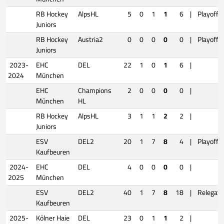
RB Hockey
AlpsHL
5
0
1
1
6
|
Playoffs
Juniors
RB Hockey
Austria2
0
0
0
0
0
|
Playoffs
Juniors
2023-
EHC
DEL
22
1
0
1
6
|
2024
München
EHC
Champions
2
0
0
0
0
|
München
HL
RB Hockey
AlpsHL
3
1
1
2
2
|
Juniors
ESV
DEL2
20
1
7
8
4
|
Playoffs
Kaufbeuren
2024-
EHC
DEL
4
0
0
0
0
|
2025
München
ESV
DEL2
40
1
7
8
18
|
Relegati
Kaufbeuren
2025-
Kölner Haie
DEL
23
0
1
1
2
|