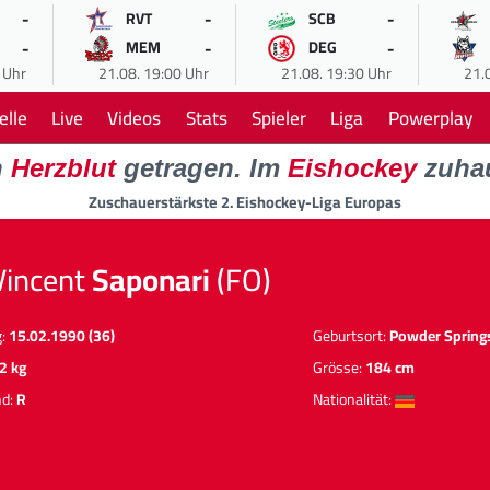
-
-
-
RVT
SCB
-
-
-
MEM
DEG
 Uhr
21.08. 19:00 Uhr
21.08. 19:30 Uhr
21.
elle
Live
Videos
Stats
Spieler
Liga
Powerplay
n
Herzblut
getragen. Im
Eishockey
zuha
Zuschauerstärkste 2. Eishockey-Liga Europas
Vincent
Saponari
(FO)
g:
15.02.1990 (36)
Geburtsort:
Powder Spring
2 kg
Grösse:
184 cm
nd:
R
Nationalität: