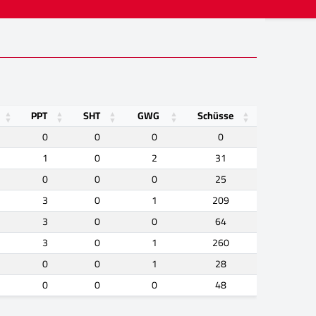
PPT
SHT
GWG
Schüsse
0
0
0
0
1
0
2
31
0
0
0
25
3
0
1
209
3
0
0
64
3
0
1
260
0
0
1
28
0
0
0
48