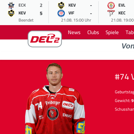
2
-
ECK
KEV
EVL
5
-
KEV
VIF
KEC
Beendet
21.08. 15:00 Uhr
21.08. 19:00
News
Clubs
Spiele
Tab
Vo
#74 
Geburtsta
Gewicht:
9
Schussha