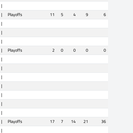
|
|
Playoffs
11
5
4
9
6
|
|
|
|
Playoffs
2
0
0
0
0
|
|
|
|
|
|
|
|
Playoffs
17
7
14
21
36
|