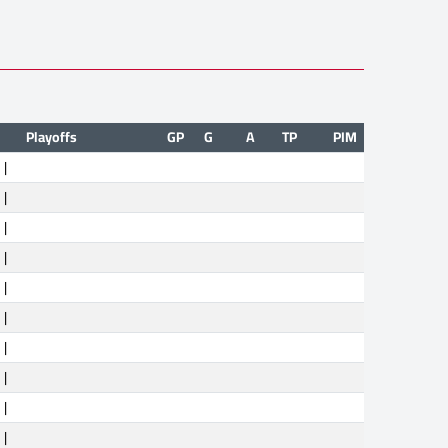
Playoffs
GP
G
A
TP
PIM
|
|
|
|
|
|
|
|
|
|