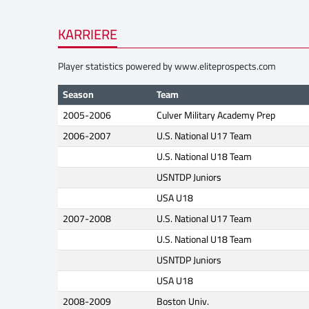
KARRIERE
Player statistics powered by
www.eliteprospects.com
Season
Team
2005-2006
Culver Military Academy Prep
2006-2007
U.S. National U17 Team
U.S. National U18 Team
USNTDP Juniors
USA U18
2007-2008
U.S. National U17 Team
U.S. National U18 Team
USNTDP Juniors
USA U18
2008-2009
Boston Univ.