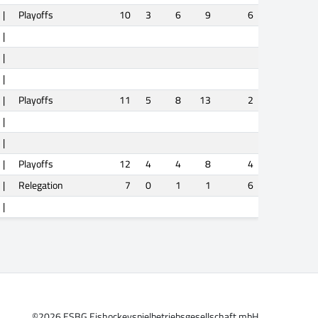
|
Playoffs
10
3
6
9
6
|
|
|
|
Playoffs
11
5
8
13
2
|
|
|
Playoffs
12
4
4
8
4
|
Relegation
7
0
1
1
6
|
©2026 ESBG Eishockeyspielbetriebsgesellschaft mbH