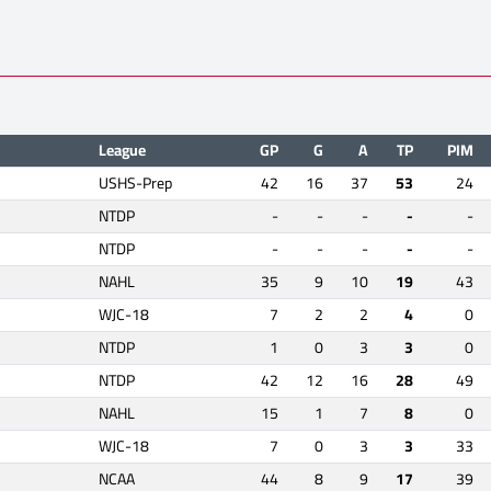
League
GP
G
A
TP
PIM
USHS-Prep
42
16
37
53
24
NTDP
-
-
-
-
-
NTDP
-
-
-
-
-
NAHL
35
9
10
19
43
WJC-18
7
2
2
4
0
NTDP
1
0
3
3
0
NTDP
42
12
16
28
49
NAHL
15
1
7
8
0
WJC-18
7
0
3
3
33
NCAA
44
8
9
17
39