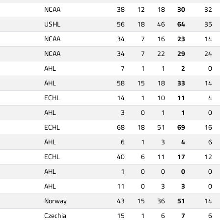
NCAA
38
12
18
30
32
USHL
56
18
46
64
35
NCAA
34
7
16
23
14
NCAA
34
7
22
29
24
AHL
7
1
1
2
0
AHL
58
15
18
33
14
ECHL
14
1
10
11
4
AHL
3
0
1
1
0
ECHL
68
18
51
69
16
AHL
6
1
3
4
6
ECHL
40
6
11
17
12
AHL
1
0
0
0
0
AHL
11
0
3
3
0
Norway
43
15
36
51
14
Czechia
15
1
6
7
6