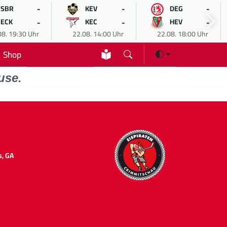
-
-
-
SBR
KEV
DEG
-
-
-
ECK
KEC
HEV
08. 19:30 Uhr
22.08. 14:00 Uhr
22.08. 18:00 Uhr
Shop
use.
s, GA