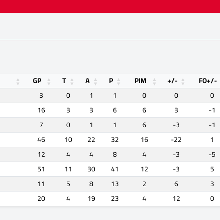
GP
T
A
P
PIM
+/-
FO+/-
3
0
1
1
0
0
0
16
3
3
6
6
3
-1
7
0
1
1
6
-3
-1
46
10
22
32
16
-22
1
12
4
4
8
4
-3
-5
51
11
30
41
12
-3
5
11
5
8
13
2
6
3
20
4
19
23
4
12
0