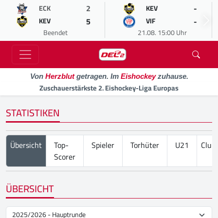
2
-
ECK
KEV
5
-
KEV
VIF
Beendet
21.08. 15:00 Uhr
Von
Herzblut
getragen. Im
Eishockey
zuhause.
Zuschauerstärkste 2. Eishockey-Liga Europas
STATISTIKEN
Übersicht
Top-
Spieler
Torhüter
U21
Club
Scorer
ÜBERSICHT