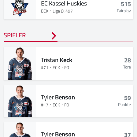
EC Kassel Huskies
515
Fairplay
ECK
Liga Ø: 497
SPIELER
Tristan
Keck
28
Tore
#71
ECK
FO
Tyler
Benson
59
Punkte
#17
ECK
FO
Tyler
Benson
37