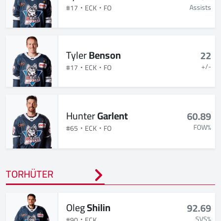
Assists
#17
ECK
FO
Tyler
Benson
22
+/-
#17
ECK
FO
Hunter
Garlent
60.89
FOW%
#65
ECK
FO
TORHÜTER
Oleg
Shilin
92.69
SVS%
#90
ECK