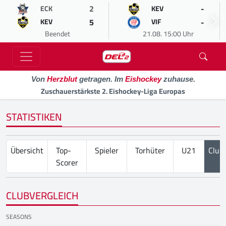
2
-
ECK
KEV
5
-
KEV
VIF
Beendet
21.08. 15:00 Uhr
Von
Herzblut
getragen. Im
Eishockey
zuhause.
Zuschauerstärkste 2. Eishockey-Liga Europas
STATISTIKEN
Übersicht
Top-
Spieler
Torhüter
U21
Club
Scorer
CLUBVERGLEICH
SEASONS