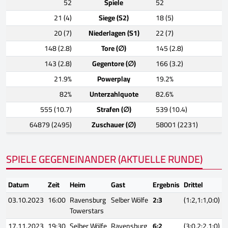
52
Spiele
52
21 (4)
Siege (S2)
18 (5)
20 (7)
Niederlagen (S1)
22 (7)
148 (2.8)
Tore (∅)
145 (2.8)
143 (2.8)
Gegentore (∅)
166 (3.2)
21.9%
Powerplay
19.2%
82%
Unterzahlquote
82.6%
555 (10.7)
Strafen (∅)
539 (10.4)
64879 (2495)
Zuschauer (∅)
58001 (2231)
SPIELE GEGENEINANDER (AKTUELLE RUNDE)
Datum
Zeit
Heim
Gast
Ergebnis
Drittel
03.10.2023
16:00
Ravensburg
Selber Wölfe
2:3
(1:2,1:1,0:0)
Towerstars
17.11.2023
19:30
Selber Wölfe
Ravensburg
6:2
(3:0,2:2,1:0)