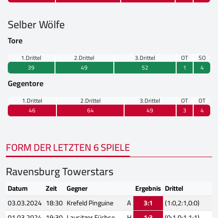
Selber Wölfe
Tore
1.Drittel
2.Drittel
3.Drittel
OT
SO
39
49
52
1
4
Gegentore
1.Drittel
2.Drittel
3.Drittel
OT
OT
46
64
49
3
4
FORM DER LETZTEN 6 SPIELE
Ravensburg Towerstars
Datum
Zeit
Gegner
Ergebnis
Drittel
03.03.2024
18:30
Krefeld Pinguine
A
3:1
(1:0,2:1,0:0)
01.03.2024
19:30
Lausitzer Füchse
H
1:3
(0:1,0:1,1:1)