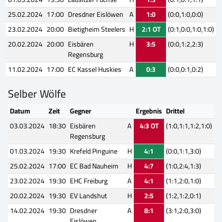
25.02.2024
17:00
Dresdner Eislöwen
A
1:0
(0:0,1:0,0:0)
23.02.2024
20:00
Bietigheim Steelers
H
2:1 OT
(0:1,0:0,1:0,1:0)
20.02.2024
20:00
Eisbären
H
3:5
(0:0,1:2,2:3)
Regensburg
11.02.2024
17:00
EC Kassel Huskies
A
0:3
(0:0,0:1,0:2)
Selber Wölfe
Datum
Zeit
Gegner
Ergebnis
Drittel
03.03.2024
18:30
Eisbären
A
4:3 OT
(1:0,1:1,1:2,1:0)
Regensburg
01.03.2024
19:30
Krefeld Pinguine
H
4:1
(0:0,1:1,3:0)
25.02.2024
17:00
EC Bad Nauheim
H
4:7
(1:0,2:4,1:3)
23.02.2024
19:30
EHC Freiburg
A
4:1
(1:1,2:0,1:0)
20.02.2024
19:30
EV Landshut
H
2:5
(1:2,1:2,0:1)
14.02.2024
19:30
Dresdner
A
8:1
(3:1,2:0,3:0)
Eislöwen