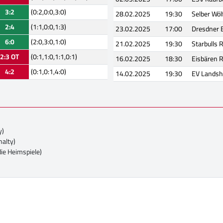
3:2
(0:2,0:0,3:0)
28.02.2025
19:30
Selber Wöl
2:4
(1:1,0:0,1:3)
23.02.2025
17:00
Dresdner 
6:0
(2:0,3:0,1:0)
21.02.2025
19:30
Starbulls
2:3 OT
(0:1,1:0,1:1,0:1)
16.02.2025
18:30
Eisbären 
4:2
(0:1,0:1,4:0)
14.02.2025
19:30
EV Landsh
y)
nalty)
die Heimspiele)