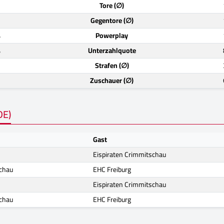
)
Tore (∅)
)
Gegentore (∅)
%
Powerplay
%
Unterzahlquote
)
Strafen (∅)
)
Zuschauer (∅)
DE)
Gast
Eispiraten Crimmitschau
schau
EHC Freiburg
Eispiraten Crimmitschau
schau
EHC Freiburg