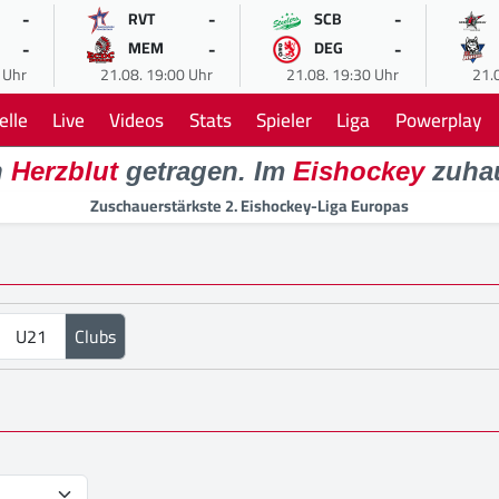
-
-
-
RVT
SCB
-
-
-
MEM
DEG
 Uhr
21.08. 19:00 Uhr
21.08. 19:30 Uhr
21.
elle
Live
Videos
Stats
Spieler
Liga
Powerplay
n
Herzblut
getragen. Im
Eishockey
zuha
Zuschauerstärkste 2. Eishockey-Liga Europas
U21
Clubs