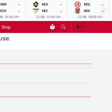
-
-
-
SBR
KEV
DEG
-
-
-
ECK
KEC
HEV
08. 19:30 Uhr
22.08. 14:00 Uhr
22.08. 18:00 Uhr
Shop
use.