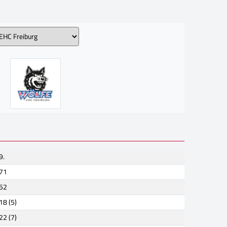
9.
71
52
18 (5)
22 (7)