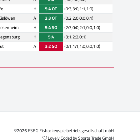
fe
H
5:4 OT
(0:3,3:0,1:1,1:0)
Eislöwen
A
2:3 OT
(0:2,2:0,0:0,0:1)
 Rosenheim
H
5:4 SO
(2:3,0:0,2:1,0:0,1:0)
Regensburg
H
5:4
(3:1,2:2,0:1)
ut
A
3:2 SO
(0:1,1:1,1:0,0:0,1:0)
©2026 ESBG Eishockeyspielbetriebsgesellschaft mbH
Lovely Coded by
Sports Trade GmbH