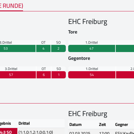
E RUNDE)
EHC Freiburg
Tore
3.Drittel
OT
SO
1.Drittel
53
4
2
47
Gegentore
3.Drittel
OT
SO
1.Drittel
2.
57
6
1
54
EHC Freiburg
gebnis
Drittel
Datum
Zeit
Gegner
4:3 SO
(1:1,0:1,2:1,0:0,1:0)
02.03.2025
17:00
ESV Kaufb