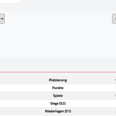
.
Platzierung
1
Punkte
2
Spiele
)
Siege (S2)
)
Niederlagen (S1)