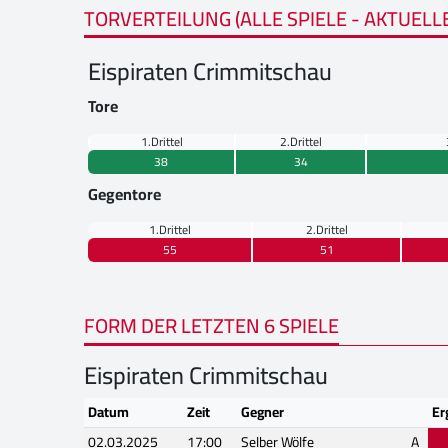
TORVERTEILUNG (ALLE SPIELE - AKTUELL
Eispiraten Crimmitschau
Tore
1.Drittel
2.Drittel
38
34
Gegentore
1.Drittel
2.Drittel
55
51
FORM DER LETZTEN 6 SPIELE
Eispiraten Crimmitschau
Datum
Zeit
Gegner
Er
02.03.2025
17:00
Selber Wölfe
A