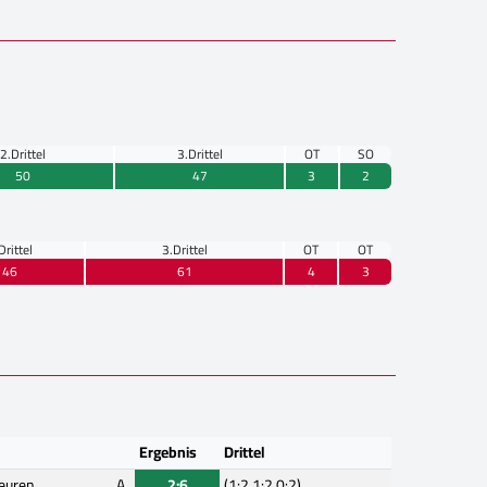
2.Drittel
3.Drittel
OT
SO
50
47
3
2
Drittel
3.Drittel
OT
OT
46
61
4
3
Ergebnis
Drittel
euren
A
2:6
(1:2,1:2,0:2)