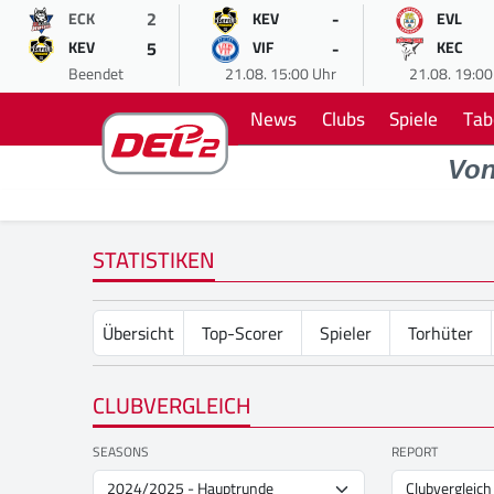
2
-
ECK
KEV
EVL
5
-
KEV
VIF
KEC
Beendet
21.08. 15:00 Uhr
21.08. 19:00
News
Clubs
Spiele
Tab
Vo
STATISTIKEN
Übersicht
Top-Scorer
Spieler
Torhüter
CLUBVERGLEICH
SEASONS
REPORT