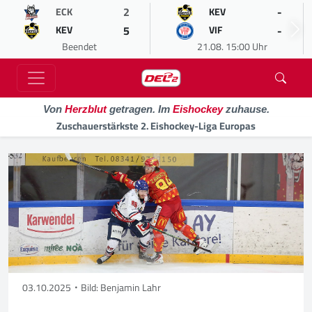
2
-
ECK
KEV
5
-
KEV
VIF
Beendet
21.08. 15:00 Uhr
Von
Herzblut
getragen. Im
Eishockey
zuhause.
Zuschauerstärkste 2. Eishockey-Liga Europas
03.10.2025
Bild: Benjamin Lahr