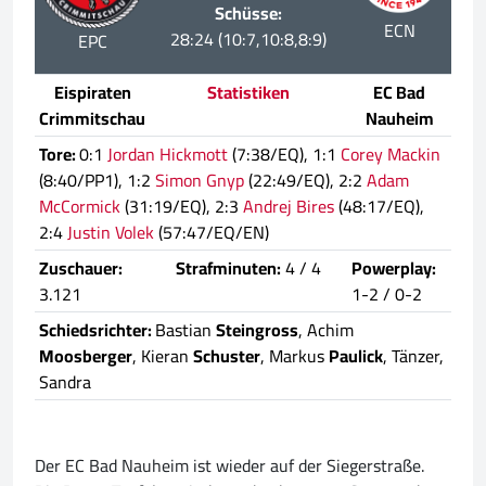
Schüsse:
ECN
28:24 (10:7,10:8,8:9)
EPC
Eispiraten
Statistiken
EC Bad
Crimmitschau
Nauheim
Tore:
0:1
Jordan Hickmott
(7:38/EQ), 1:1
Corey Mackin
(8:40/PP1), 1:2
Simon Gnyp
(22:49/EQ), 2:2
Adam
McCormick
(31:19/EQ), 2:3
Andrej Bires
(48:17/EQ),
2:4
Justin Volek
(57:47/EQ/EN)
Zuschauer:
Strafminuten:
4 / 4
Powerplay:
3.121
1-2 / 0-2
Schiedsrichter:
Bastian
Steingross
, Achim
Moosberger
, Kieran
Schuster
, Markus
Paulick
, Tänzer,
Sandra
Der EC Bad Nauheim ist wieder auf der Siegerstraße.