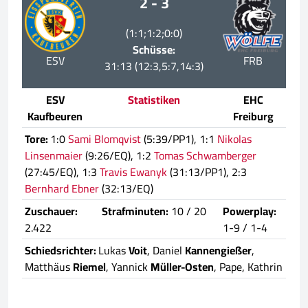
2 - 3
(1:1;1:2;0:0)
Schüsse:
ESV
FRB
31:13 (12:3,5:7,14:3)
ESV
Statistiken
EHC
Kaufbeuren
Freiburg
Tore:
1:0
Sami Blomqvist
(5:39/PP1), 1:1
Nikolas
Linsenmaier
(9:26/EQ), 1:2
Tomas Schwamberger
(27:45/EQ), 1:3
Travis Ewanyk
(31:13/PP1), 2:3
Bernhard Ebner
(32:13/EQ)
Zuschauer:
Strafminuten:
10 / 20
Powerplay:
2.422
1-9 / 1-4
Schiedsrichter:
Lukas
Voit
, Daniel
Kannengießer
,
Matthäus
Riemel
, Yannick
Müller-Osten
, Pape, Kathrin