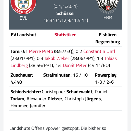
(0:1;1:2;0:1)
Schüsse:
EBR
EVL
18:34 (4:12,9:11,5:11)
EV Landshut
Statistiken
Eisbären
Regensburg
Tore:
0:1
Pierre Preto
(8:57/EQ), 0:2
Constantin Ontl
(23:01/PP1), 0:3
Jakob Weber
(28:06/PP1), 1:3
Tobias
Lindberg
(38:56/PP1), 1:4
Donát Péter
(44:11/EQ)
Zuschauer:
Strafminuten:
16 / 10
Powerplay:
4.448
1-3 / 2-6
Schiedsrichter:
Christopher
Schadewaldt
, Daniel
Todam
, Alexander
Pletzer
, Christoph
Jürgens
,
Hommer, Jennifer
Landshuts Offensivpower gestoppt. Die bisher so