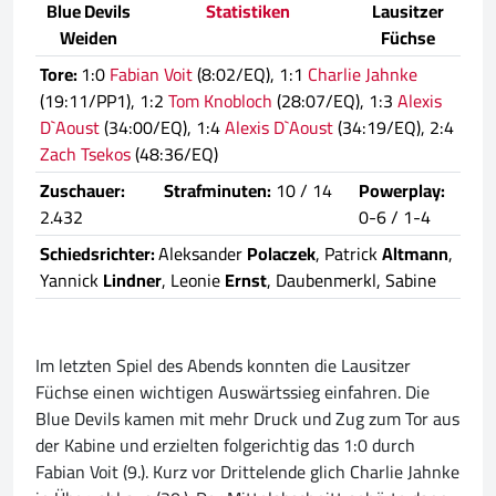
Blue Devils
Statistiken
Lausitzer
Weiden
Füchse
Tore:
1:0
Fabian Voit
(8:02/EQ), 1:1
Charlie Jahnke
(19:11/PP1), 1:2
Tom Knobloch
(28:07/EQ), 1:3
Alexis
D`Aoust
(34:00/EQ), 1:4
Alexis D`Aoust
(34:19/EQ), 2:4
Zach Tsekos
(48:36/EQ)
Zuschauer:
Strafminuten:
10 / 14
Powerplay:
2.432
0-6 / 1-4
Schiedsrichter:
Aleksander
Polaczek
, Patrick
Altmann
,
Yannick
Lindner
, Leonie
Ernst
, Daubenmerkl, Sabine
Im letzten Spiel des Abends konnten die Lausitzer
Füchse einen wichtigen Auswärtssieg einfahren. Die
Blue Devils kamen mit mehr Druck und Zug zum Tor aus
der Kabine und erzielten folgerichtig das 1:0 durch
Fabian Voit (9.). Kurz vor Drittelende glich Charlie Jahnke