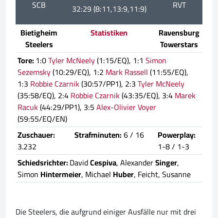
SCB
RVT
32:29 (8:11,13:9,11:9)
Bietigheim
Statistiken
Ravensburg
Steelers
Towerstars
Tore:
1:0
Tyler McNeely
(1:15/EQ), 1:1
Simon
Sezemsky
(10:29/EQ), 1:2
Mark Rassell
(11:55/EQ),
1:3
Robbie Czarnik
(30:57/PP1), 2:3
Tyler McNeely
(35:58/EQ), 2:4
Robbie Czarnik
(43:35/EQ), 3:4
Marek
Racuk
(44:29/PP1), 3:5
Alex-Olivier Voyer
(59:55/EQ/EN)
Zuschauer:
Strafminuten:
6 / 16
Powerplay:
3.232
1-8 / 1-3
Schiedsrichter:
David
Cespiva
, Alexander
Singer
,
Simon
Hintermeier
, Michael
Huber
, Feicht, Susanne
Die Steelers, die aufgrund einiger Ausfälle nur mit drei