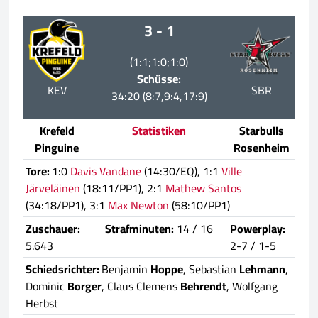
3 - 1
(1:1;1:0;1:0)
Schüsse:
KEV
SBR
34:20 (8:7,9:4,17:9)
Krefeld
Statistiken
Starbulls
Pinguine
Rosenheim
Tore:
1:0
Davis Vandane
(14:30/EQ), 1:1
Ville
Järveläinen
(18:11/PP1), 2:1
Mathew Santos
(34:18/PP1), 3:1
Max Newton
(58:10/PP1)
Zuschauer:
Strafminuten:
14 / 16
Powerplay:
5.643
2-7 / 1-5
Schiedsrichter:
Benjamin
Hoppe
, Sebastian
Lehmann
,
Dominic
Borger
, Claus Clemens
Behrendt
, Wolfgang
Herbst