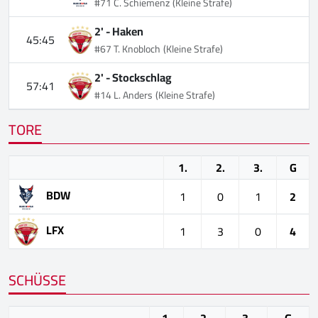
#71 C. Schiemenz
(Kleine Strafe)
2' -
Haken
45:45
#67 T. Knobloch
(Kleine Strafe)
2' -
Stockschlag
57:41
#14 L. Anders
(Kleine Strafe)
TORE
1.
2.
3.
G
BDW
1
0
1
2
LFX
1
3
0
4
SCHÜSSE
1.
2.
3.
G