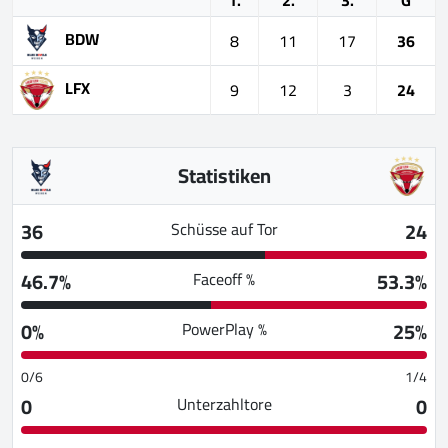
BDW
8
11
17
36
LFX
9
12
3
24
Statistiken
36
24
Schüsse auf Tor
46.7%
53.3%
Faceoff %
0%
25%
PowerPlay %
0/6
1/4
0
0
Unterzahltore