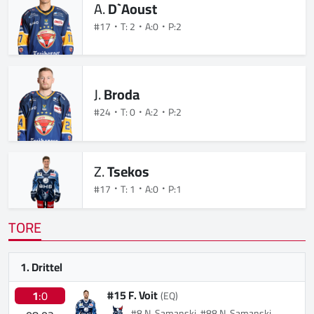
A.
D`Aoust
#17
T: 2
A:0
P:2
J.
Broda
#24
T: 0
A:2
P:2
Z.
Tsekos
#17
T: 1
A:0
P:1
TORE
1. Drittel
#15 F. Voit
1
:0
(EQ)
#8 N. Samanski, #88 N. Samanski