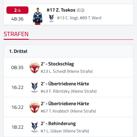
#17 Z. Tsekos
2
:4
(EQ)
#13 C. Vogt, #89 T. Ward
48:36
STRAFEN
1. Drittel
2' -
Stockschlag
08:35
#23 L. Scheidl
(Kleine Strafe)
2' -
Übertriebene Härte
16:22
#43 F. Ribnitzky
(Kleine Strafe)
2' -
Übertriebene Härte
16:22
#67 T. Knobloch
(Kleine Strafe)
2' -
Behinderung
18:22
#7 L. Gläser
(Kleine Strafe)