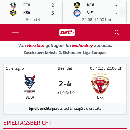
2
-
ECK
KEV
5
-
KEV
VIF
Beendet
21.08. 15:00 Uhr
Von
Herzblut
getragen. Im
Eishockey
zuhause.
Zuschauerstärkste 2. Eishockey-Liga Europas
Spieltag: 5
Beendet
03.10.25 20:00 Uhr
2
-
4
(1:1;0:3;1:0)
BDW
LFX
Spielbericht
Spielverlauf
Lineup
Spielerstats
SPIELTAGSBERICHT