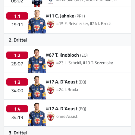
08:02
#11 C. Jahnke
1:
1
(PP1)
#15 F. Reisnecker, #24 J. Broda
19:11
2. Drittel
#67 T. Knobloch
1:
2
(EQ)
#23 L. Scheidl, #19 T. Sezemsky
28:07
#17 A. D`Aoust
1:
3
(EQ)
#24 J. Broda
34:00
#17 A. D`Aoust
1:
4
(EQ)
ohne Assist
34:19
3. Drittel