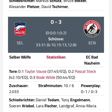
Schiedsrichter:
Markus
Schütz
, Bruce
Becker
,
Alexander
Pletzer
, David
Tschirner
,
0 - 3
(0:0;0:1;0:2)
Schüsse:
SEL
ECN
33:31 (6:10,15:13,12:8)
Selber Wölfe
Statistiken
EC Bad
Nauheim
Tore:
0:1
Taylor Vause
(37:45/EQ), 0:2
Pascal Steck
(42:10/EQ), 0:3
Bode Wilde
(50:44/EQ)
Zuschauer:
Strafminuten:
10 / 6
Powerplay:
2.033
0-1 / 0-3
Schiedsrichter:
Daniel
Todam
, Tony
Engelmann
,
Soeren
Kriebel
, Lara
Fischer
, Landgraf, Anna-Maria