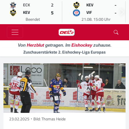
2
-
ECK
KEV
5
-
KEV
VIF
Beendet
21.08. 15:00 Uhr
Von
Herzblut
getragen. Im
Eishockey
zuhause.
Zuschauerstärkste 2. Eishockey-Liga Europas
23.02.2025
Bild: Thomas Heide