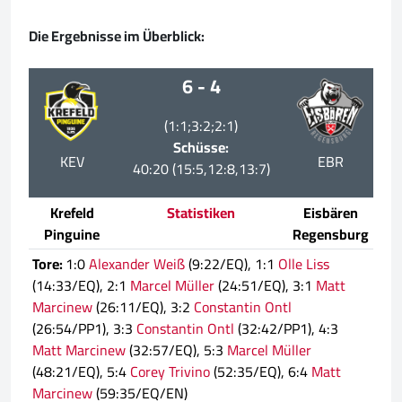
Die Ergebnisse im Überblick:
6 - 4
(1:1;3:2;2:1)
Schüsse:
KEV
EBR
40:20 (15:5,12:8,13:7)
Krefeld
Statistiken
Eisbären
Pinguine
Regensburg
Tore:
1:0
Alexander Weiß
(9:22/EQ), 1:1
Olle Liss
(14:33/EQ), 2:1
Marcel Müller
(24:51/EQ), 3:1
Matt
Marcinew
(26:11/EQ), 3:2
Constantin Ontl
(26:54/PP1), 3:3
Constantin Ontl
(32:42/PP1), 4:3
Matt Marcinew
(32:57/EQ), 5:3
Marcel Müller
(48:21/EQ), 5:4
Corey Trivino
(52:35/EQ), 6:4
Matt
Marcinew
(59:35/EQ/EN)