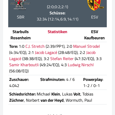
(2:0;0:2;2:1)
Schüsse:
SBR
ESV
32:34 (12:14,6:9,14:11)
Starbulls
Statistiken
ESV
Rosenheim
Kaufbeuren
Tore:
1:0
C.J. Stretch
(2:39/PP1), 2:0
Manuel Strodel
(4:34/EQ), 2:1
Jacob Lagacé
(28:48/EQ), 2:2
Jacob
Lagacé
(38:38/EQ), 3:2
Stefan Reiter
(47:32/EQ), 3:3
Samir Kharboutli
(49:24/EQ), 4:3
Ludwig Nirschl
(56:08/EQ)
Zuschauer:
Strafminuten:
4 / 6
Powerplay:
4.042
1-2 / 0-1
Schiedsrichter:
Michael
Klein
, Lukas
Voit
, Tobias
Züchner
, Norbert
van der Heyd
, Wormuth, Paul