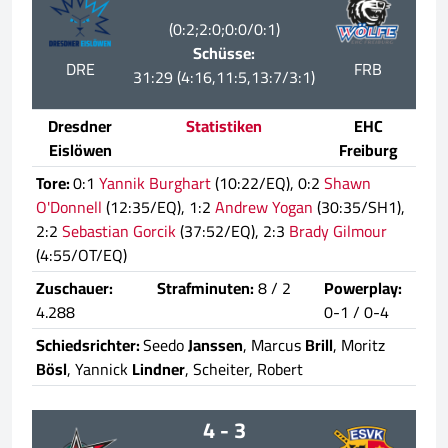
(0:2;2:0;0:0/0:1)
Schüsse:
DRE
FRB
31:29 (4:16,11:5,13:7/3:1)
Dresdner
Statistiken
EHC
Eislöwen
Freiburg
Tore:
0:1
Yannik Burghart
(10:22/EQ), 0:2
Shawn
O'Donnell
(12:35/EQ), 1:2
Andrew Yogan
(30:35/SH1),
2:2
Sebastian Gorcik
(37:52/EQ), 2:3
Brady Gilmour
(4:55/OT/EQ)
Zuschauer:
Strafminuten:
8 / 2
Powerplay:
4.288
0-1 / 0-4
Schiedsrichter:
Seedo
Janssen
, Marcus
Brill
, Moritz
Bösl
, Yannick
Lindner
, Scheiter, Robert
4 - 3