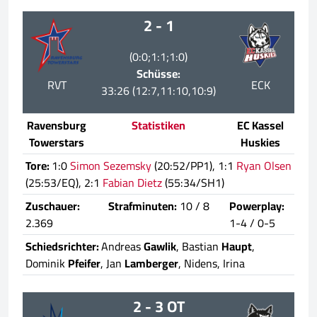
2 - 1
(0:0;1:1;1:0)
Schüsse:
RVT
ECK
33:26 (12:7,11:10,10:9)
Ravensburg
Statistiken
EC Kassel
Towerstars
Huskies
Tore:
1:0
Simon Sezemsky
(20:52/PP1), 1:1
Ryan Olsen
(25:53/EQ), 2:1
Fabian Dietz
(55:34/SH1)
Zuschauer:
Strafminuten:
10 / 8
Powerplay:
2.369
1-4 / 0-5
Schiedsrichter:
Andreas
Gawlik
, Bastian
Haupt
,
Dominik
Pfeifer
, Jan
Lamberger
, Nidens, Irina
2 - 3 OT