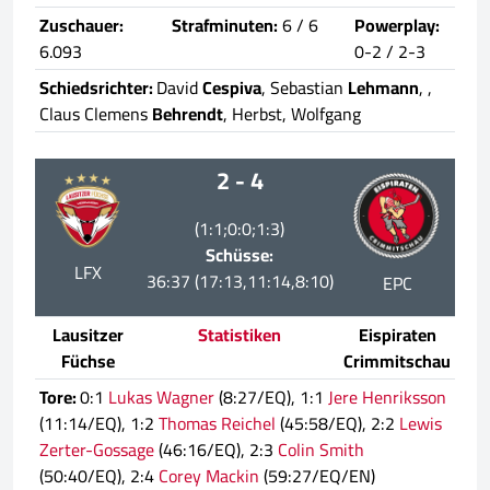
Zuschauer:
Strafminuten:
6 / 6
Powerplay:
6.093
0-2 / 2-3
Schiedsrichter:
David
Cespiva
, Sebastian
Lehmann
,
,
Claus Clemens
Behrendt
, Herbst, Wolfgang
2 - 4
(1:1;0:0;1:3)
Schüsse:
LFX
36:37 (17:13,11:14,8:10)
EPC
Lausitzer
Statistiken
Eispiraten
Füchse
Crimmitschau
Tore:
0:1
Lukas Wagner
(8:27/EQ), 1:1
Jere Henriksson
(11:14/EQ), 1:2
Thomas Reichel
(45:58/EQ), 2:2
Lewis
Zerter-Gossage
(46:16/EQ), 2:3
Colin Smith
(50:40/EQ), 2:4
Corey Mackin
(59:27/EQ/EN)