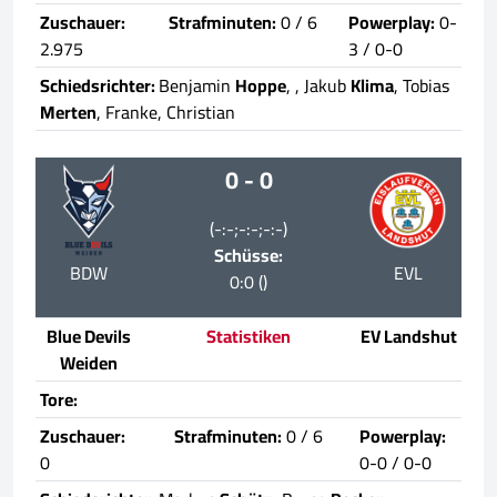
Zuschauer:
Strafminuten:
0 / 6
Powerplay:
0-
2.975
3 / 0-0
Schiedsrichter:
Benjamin
Hoppe
,
, Jakub
Klima
, Tobias
Merten
, Franke, Christian
0 - 0
(-:-;-:-;-:-)
Schüsse:
BDW
EVL
0:0 ()
Blue Devils
Statistiken
EV Landshut
Weiden
Tore:
Zuschauer:
Strafminuten:
0 / 6
Powerplay:
0
0-0 / 0-0