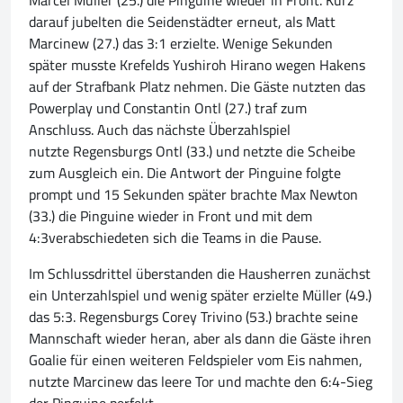
Marcel Müller (25.) die Pinguine wieder in Front. Kurz
darauf jubelten die Seidenstädter erneut, als Matt
Marcinew (27.) das 3:1 erzielte. Wenige Sekunden
später musste Krefelds Yushiroh Hirano wegen Hakens
auf der Strafbank Platz nehmen. Die Gäste nutzten das
Powerplay und Constantin Ontl (27.) traf zum
Anschluss. Auch das nächste Überzahlspiel
nutzte Regensburgs Ontl (33.) und netzte die Scheibe
zum Ausgleich ein. Die Antwort der Pinguine folgte
prompt und 15 Sekunden später brachte Max Newton
(33.) die Pinguine wieder in Front und mit dem
4:3verabschiedeten sich die Teams in die Pause.
Im Schlussdrittel überstanden die Hausherren zunächst
ein Unterzahlspiel und wenig später erzielte Müller (49.)
das 5:3. Regensburgs Corey Trivino (53.) brachte seine
Mannschaft wieder heran, aber als dann die Gäste ihren
Goalie für einen weiteren Feldspieler vom Eis nahmen,
nutzte Marcinew das leere Tor und machte den 6:4-Sieg