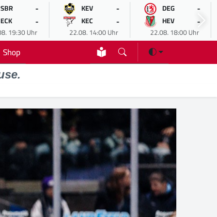
-
-
-
SBR
KEV
DEG
-
-
-
ECK
KEC
HEV
08. 19:30 Uhr
22.08. 14:00 Uhr
22.08. 18:00 Uhr
Shop
use.