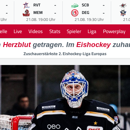
-
-
-
RVT
SCB
-
-
-
MEM
DEG
 Uhr
21.08. 19:00 Uhr
21.08. 19:30 Uhr
21.
elle
Live
Videos
Stats
Spieler
Liga
Powerplay
n
Herzblut
getragen. Im
Eishockey
zuha
Zuschauerstärkste 2. Eishockey-Liga Europas