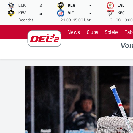
2
-
ECK
KEV
EVL
5
-
KEV
VIF
KEC
Beendet
21.08. 15:00 Uhr
21.08. 19:00
News
Clubs
Spiele
Tab
Vo