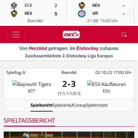
2
-
ECK
KEV
5
-
KEV
VIF
Beendet
21.08. 15:00 Uhr
Von
Herzblut
getragen. Im
Eishockey
zuhause.
Zuschauerstärkste 2. Eishockey-Liga Europas
Spieltag: 6
Beendet
02.10.22 17:00 Uhr
2
-
3
BTT
ESV
(1:1;1:1;0:1)
Spielbericht
Spielverlauf
Lineup
Spielerstats
SPIELTAGSBERICHT