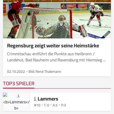
Regensburg zeigt weiter seine Heimstärke
Crimmitschau entführt die Punkte aus Heilbronn /
Landshut, Bad Nauheim und Ravensburg mit Heimsieg /
Kaufbeuren bejubelt Auswärtserfolg / Kassel besiegt
Krefeld
02.10.2022
Bild: René Thalemann
TOP3 SPIELER
J.
Lammers
#10
T: 0
A:3
P:3