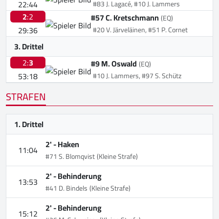
22:44
#83 J. Lagacé, #10 J. Lammers
2
:2
#57 C. Kretschmann
(EQ)
29:36
#20 V. Järveläinen, #51 P. Cornet
3. Drittel
2:
3
#9 M. Oswald
(EQ)
53:18
#10 J. Lammers, #97 S. Schütz
STRAFEN
1. Drittel
2' -
Haken
11:04
#71 S. Blomqvist
(Kleine Strafe)
2' -
Behinderung
13:53
#41 D. Bindels
(Kleine Strafe)
2' -
Behinderung
15:12