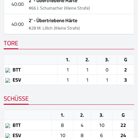
2' -
Übertriebene Härte
40:00
#66 J. Schumacher
(Kleine Strafe)
2' -
Übertriebene Härte
40:00
#28 M. Lillich
(Kleine Strafe)
TORE
1.
2.
3.
G
BTT
1
1
0
2
ESV
1
1
1
3
SCHÜSSE
1.
2.
3.
G
BTT
8
4
10
22
ESV
10
8
6
24