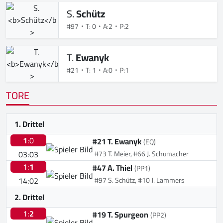
S.
Schütz
#97
T: 0
A:2
P:2
T.
Ewanyk
#21
T: 1
A:0
P:1
TORE
1. Drittel
1
:0
#21 T. Ewanyk
(EQ)
03:03
#73 T. Meier, #66 J. Schumacher
1:
1
#47 A. Thiel
(PP1)
14:02
#97 S. Schütz, #10 J. Lammers
2. Drittel
1:
2
#19 T. Spurgeon
(PP2)