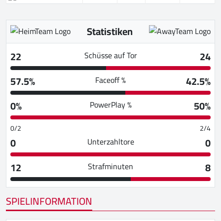
Statistiken
22
24
Schüsse auf Tor
57.5%
42.5%
Faceoff %
0%
50%
PowerPlay %
0/2
2/4
0
0
Unterzahltore
12
8
Strafminuten
SPIELINFORMATION