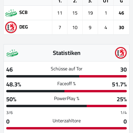
1.
2.
3.
OT
G
SCB
11
15
19
1
46
DEG
7
10
9
4
30
Statistiken
46
30
Schüsse auf Tor
48.3%
51.7%
Faceoff %
50%
25%
PowerPlay %
3/6
1/4
0
0
Unterzahltore