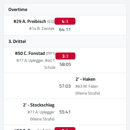
Overtime
#29 A. Preibisch
4
:3
(EQ)
#14 B. Zientek
64:11
3. Drittel
#50 C. Fonstad
(PP1)
3
:3
#77 A. Uplegger, #40 T.
58:05
Schüle
2' -
Haken
57:03
#63 M. Faber
(Kleine Strafe)
2' -
Stockschlag
55:41
#77 A. Uplegger
(Kleine Strafe)