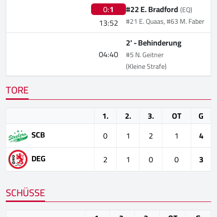
0:
1
#22 E. Bradford
(EQ)
#21 E. Quaas, #63 M. Faber
13:52
2' -
Behinderung
04:40
#5 N. Geitner
(Kleine Strafe)
TORE
1.
2.
3.
OT
G
SCB
0
1
2
1
4
DEG
2
1
0
0
3
SCHÜSSE