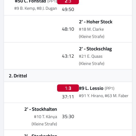
#50 C. Fonstad
2
:3
(PP1)
#9 B. Kemp, #8 J. Dugan
49:50
2' -
Hoher Stock
48:10
#18 M. Clarke
(Kleine Strafe)
2' -
Stockschlag
43:12
#21 E. Quaas
(Kleine Strafe)
2. Drittel
1:
3
#9 L. Lessio
(PP1)
#91 Y. Hirano, #63 M. Faber
37:11
2' -
Stockhalten
35:30
#10 T. Kánya
(Kleine Strafe)
2' -
Stockschlag