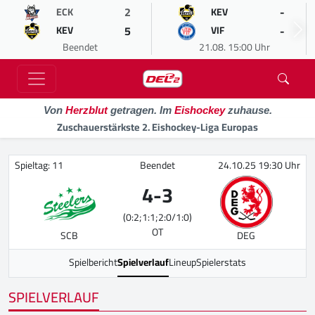
2
-
ECK
KEV
5
-
KEV
VIF
Beendet
21.08. 15:00 Uhr
Von
Herzblut
getragen. Im
Eishockey
zuhause.
Zuschauerstärkste 2. Eishockey-Liga Europas
Spieltag: 11
Beendet
24.10.25 19:30 Uhr
4
-
3
(0:2;1:1;2:0/1:0)
OT
SCB
DEG
Spielbericht
Spielverlauf
Lineup
Spielerstats
SPIELVERLAUF