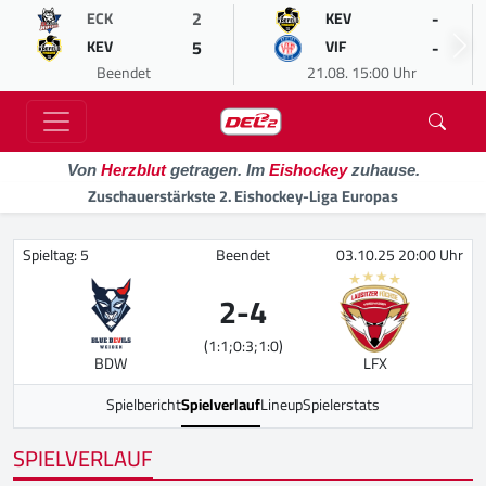
2
-
ECK
KEV
5
-
KEV
VIF
Beendet
21.08. 15:00 Uhr
Von
Herzblut
getragen. Im
Eishockey
zuhause.
Zuschauerstärkste 2. Eishockey-Liga Europas
Spieltag: 5
Beendet
03.10.25 20:00 Uhr
2
-
4
(1:1;0:3;1:0)
BDW
LFX
Spielbericht
Spielverlauf
Lineup
Spielerstats
SPIELVERLAUF