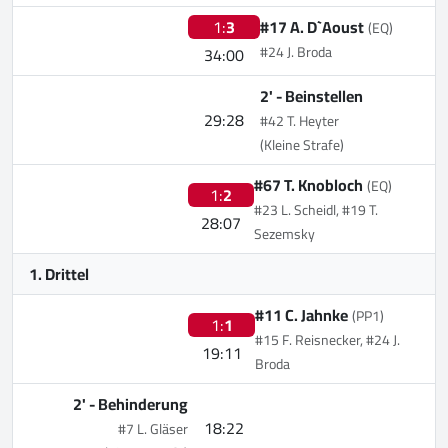
1:
3
#17 A. D`Aoust
(EQ)
#24 J. Broda
34:00
2' -
Beinstellen
29:28
#42 T. Heyter
(Kleine Strafe)
#67 T. Knobloch
(EQ)
1:
2
#23 L. Scheidl, #19 T.
28:07
Sezemsky
1. Drittel
#11 C. Jahnke
(PP1)
1:
1
#15 F. Reisnecker, #24 J.
19:11
Broda
2' -
Behinderung
18:22
#7 L. Gläser