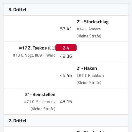
3. Drittel
2' -
Stockschlag
57:41
#14 L. Anders
(Kleine Strafe)
#17 Z. Tsekos
2
:4
(EQ)
#13 C. Vogt, #89 T. Ward
48:36
2' -
Haken
45:45
#67 T. Knobloch
(Kleine Strafe)
2' -
Beinstellen
43:15
#71 C. Schiemenz
(Kleine Strafe)
2. Drittel