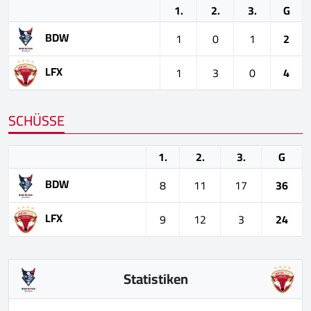
1.
2.
3.
G
BDW
1
0
1
2
LFX
1
3
0
4
SCHÜSSE
1.
2.
3.
G
BDW
8
11
17
36
LFX
9
12
3
24
Statistiken