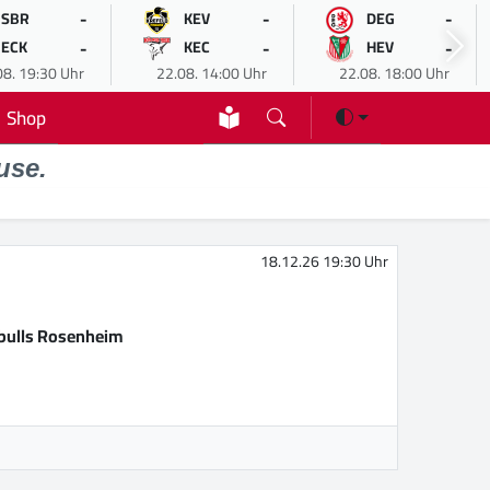
-
-
-
SBR
KEV
DEG
-
-
-
ECK
KEC
HEV
08. 19:30 Uhr
22.08. 14:00 Uhr
22.08. 18:00 Uhr
Shop
use.
18.12.26 19:30 Uhr
bulls Rosenheim