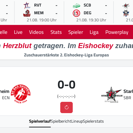
-
-
-
RVT
SCB
-
-
-
MEM
DEG
 Uhr
21.08. 19:00 Uhr
21.08. 19:30 Uhr
21.
elle
Live
Videos
Stats
Spieler
Liga
Powerplay
n
Herzblut
getragen. Im
Eishockey
zuha
Zuschauerstärkste 2. Eishockey-Liga Europas
0
-
0
heim
Star
(-:-;-:-;-:-)
ECN
SBR
Spielverlauf
Spielbericht
Lineup
Spielerstats