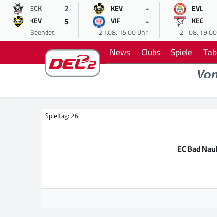
2
-
ECK
KEV
EVL
5
-
KEV
VIF
KEC
Beendet
21.08. 15:00 Uhr
21.08. 19:00
News
Clubs
Spiele
Tab
Vo
Spieltag: 26
EC Bad Nau