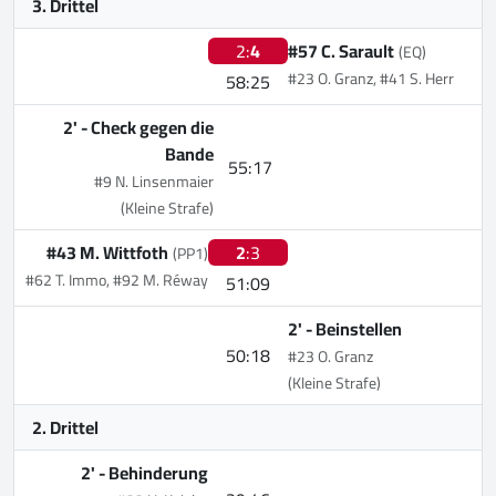
3. Drittel
2:
4
#57 C. Sarault
(EQ)
#23 O. Granz, #41 S. Herr
58:25
2' -
Check gegen die
Bande
55:17
#9 N. Linsenmaier
(Kleine Strafe)
#43 M. Wittfoth
2
:3
(PP1)
#62 T. Immo, #92 M. Réway
51:09
2' -
Beinstellen
50:18
#23 O. Granz
(Kleine Strafe)
2. Drittel
2' -
Behinderung