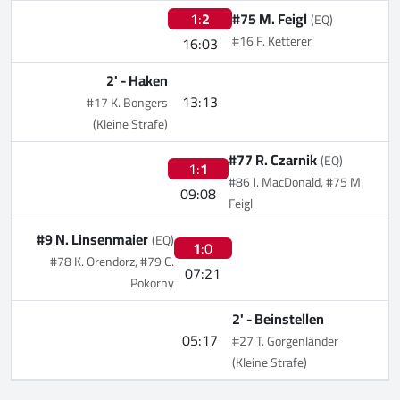
1:
2
#75 M. Feigl
(EQ)
#16 F. Ketterer
16:03
2' -
Haken
13:13
#17 K. Bongers
(Kleine Strafe)
#77 R. Czarnik
(EQ)
1:
1
#86 J. MacDonald, #75 M.
09:08
Feigl
#9 N. Linsenmaier
(EQ)
1
:0
#78 K. Orendorz, #79 C.
07:21
Pokorny
2' -
Beinstellen
05:17
#27 T. Gorgenländer
(Kleine Strafe)