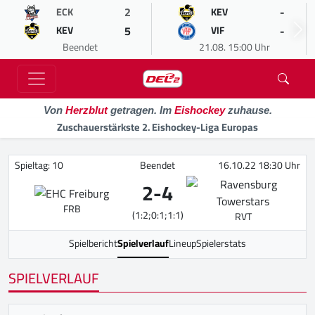
2
-
ECK
KEV
5
-
KEV
VIF
Beendet
21.08. 15:00 Uhr
Von
Herzblut
getragen. Im
Eishockey
zuhause.
Zuschauerstärkste 2. Eishockey-Liga Europas
Spieltag: 10
Beendet
16.10.22 18:30 Uhr
2
-
4
FRB
(1:2;0:1;1:1)
RVT
Spielbericht
Spielverlauf
Lineup
Spielerstats
SPIELVERLAUF