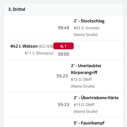
3. Drittel
2' -
Stockschlag
59:49
#55 G. Kreutzer
(Kleine Strafe)
#42 J. Watson
4
:1
(EQ /EN)
#71 S. Blomqvist
59:05
2' -
Unerlaubter
Körperangriff
55:23
#15 O. Olleff
(Kleine Strafe)
2' -
Übertriebene Härte
55:23
#15 O. Olleff
(Kleine Strafe)
5' -
Faustkampf