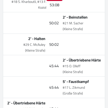
#18 S. Kharboutli, #13 F.
53:08
Koziol
2' -
Beinstellen
50:02
#21 M. Sacher
(Kleine Strafe)
2' -
Halten
50:02
#29 C. McAuley
(Kleine Strafe)
2' -
Übertriebene Härte
45:44
#15 O. Olleff
(Kleine Strafe)
5' -
Faustkampf
45:44
#17 L. Zikmund
(Große Strafe)
2' -
Übertriebene Härte