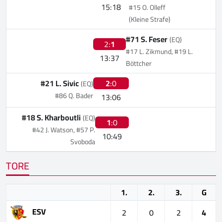
15:18
#15 O. Olleff
(Kleine Strafe)
#71 S. Feser
(EQ)
2:
1
#17 L. Zikmund, #19 L.
13:37
Böttcher
#21 L. Sivic
2
:0
(EQ)
#86 Q. Bader
13:06
#18 S. Kharboutli
(EQ)
1
:0
#42 J. Watson, #57 P.
10:49
Svoboda
TORE
1.
2.
3.
G
ESV
2
0
2
4