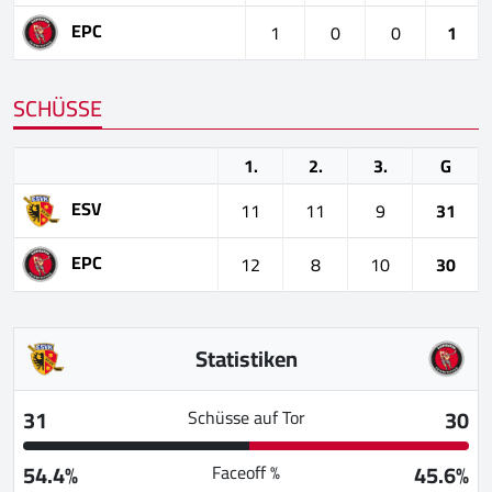
EPC
1
0
0
1
SCHÜSSE
1.
2.
3.
G
ESV
11
11
9
31
EPC
12
8
10
30
Statistiken
31
30
Schüsse auf Tor
54.4%
45.6%
Faceoff %