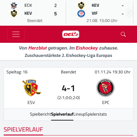
2
-
ECK
KEV
5
-
KEV
VIF
Beendet
21.08. 15:00 Uhr
Von
Herzblut
getragen. Im
Eishockey
zuhause.
Zuschauerstärkste 2. Eishockey-Liga Europas
Spieltag: 16
Beendet
01.11.24 19:30 Uhr
4
-
1
(2:1;0:0;2:0)
ESV
EPC
Spielbericht
Spielverlauf
Lineup
Spielerstats
SPIELVERLAUF