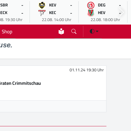
-
-
-
SBR
KEV
DEG
-
-
-
ECK
KEC
HEV
08. 19:30 Uhr
22.08. 14:00 Uhr
22.08. 18:00 Uhr
Shop
use.
01.11.24 19:30 Uhr
iraten Crimmitschau