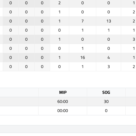
0
0
0
2
0
0
1
0
0
0
1
0
0
2
0
0
0
1
7
13
2
0
0
0
0
1
1
1
0
0
0
1
0
0
3
0
0
0
0
1
0
1
0
0
0
1
16
4
1
0
0
0
0
1
3
2
MIP
SOG
60:00
30
00:00
0