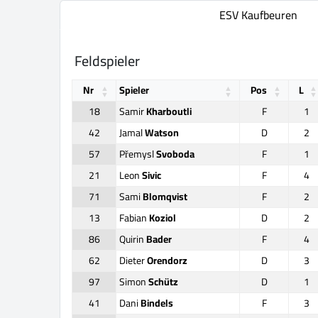
ESV Kaufbeuren
Feldspieler
Nr
Spieler
Pos
L
18
Samir
Kharboutli
F
1
42
Jamal
Watson
D
2
57
Přemysl
Svoboda
F
1
21
Leon
Sivic
F
4
71
Sami
Blomqvist
F
2
13
Fabian
Koziol
D
2
86
Quirin
Bader
F
4
62
Dieter
Orendorz
D
3
97
Simon
Schütz
D
1
41
Dani
Bindels
F
3