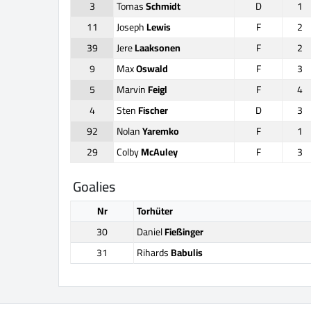
3
Tomas
Schmidt
D
1
11
Joseph
Lewis
F
2
39
Jere
Laaksonen
F
2
9
Max
Oswald
F
3
5
Marvin
Feigl
F
4
4
Sten
Fischer
D
3
92
Nolan
Yaremko
F
1
29
Colby
McAuley
F
3
Goalies
Nr
Torhüter
30
Daniel
Fießinger
31
Rihards
Babulis