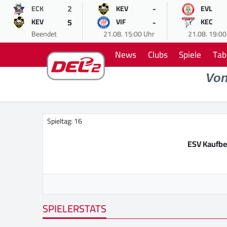
2
-
ECK
KEV
EVL
5
-
KEV
VIF
KEC
Beendet
21.08. 15:00 Uhr
21.08. 19:00
News
Clubs
Spiele
Tab
Vo
Spieltag: 16
ESV Kaufb
SPIELERSTATS