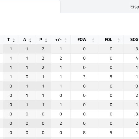
Eis
T
A
P
+/-
FOW
FOL
SOG
1
1
2
1
0
0
3
1
1
2
2
0
0
4
1
1
2
1
0
0
1
1
0
1
1
3
5
1
0
1
1
1
0
0
0
0
1
1
0
0
0
2
0
1
1
1
0
0
1
0
0
0
0
0
0
3
0
0
0
2
0
0
2
0
0
0
0
8
5
1