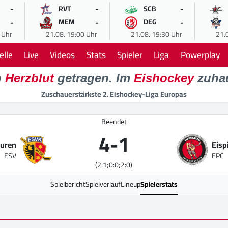
-
-
-
RVT
SCB
-
-
-
MEM
DEG
 Uhr
21.08. 19:00 Uhr
21.08. 19:30 Uhr
21.
elle
Live
Videos
Stats
Spieler
Liga
Powerplay
n
Herzblut
getragen. Im
Eishockey
zuha
Zuschauerstärkste 2. Eishockey-Liga Europas
Beendet
4
-
1
euren
Eisp
ESV
EPC
(2:1;0:0;2:0)
Spielbericht
Spielverlauf
Lineup
Spielerstats