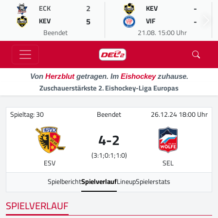
2
-
ECK
KEV
5
-
KEV
VIF
Beendet
21.08. 15:00 Uhr
Von
Herzblut
getragen. Im
Eishockey
zuhause.
Zuschauerstärkste 2. Eishockey-Liga Europas
Spieltag: 30
Beendet
26.12.24 18:00 Uhr
4
-
2
(3:1;0:1;1:0)
ESV
SEL
Spielbericht
Spielverlauf
Lineup
Spielerstats
SPIELVERLAUF