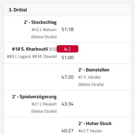
3. Drittel
2' -
Stockschlag
51:18
#42 J. Watson
(Kleine Strafe)
#18 S. Kharboutli
4
:2
(EQ)
#83 J. Lagacé, #9 M. Oswald
51:00
2' -
Beinstellen
47:20
#7 F. Hördler
(Kleine Strafe)
2' -
Spielverzögerung
43:34
#27 J. Peukert
(Kleine Strafe)
2' -
Hoher Stock
40:27
#42 T. Heyter