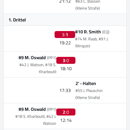
21:12
#63 C. Bassen
(Kleine Strafe)
1. Drittel
#10 R. Smith
(EQ)
3:
1
#74 M. Raab, #91 J.
19:22
Winquist
#9 M. Oswald
(PP1)
3
:0
#42 J. Watson, #18 S.
18:10
Kharboutli
2' -
Halten
17:33
#55 J. Plauschin
(Kleine Strafe)
#9 M. Oswald
(PP1)
2
:0
#18 S. Kharboutli, #42 J.
12:14
Watson