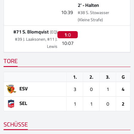
2' -
Halten
10:39
#38 S. Stowasser
(Kleine Strafe)
#71 S. Blomqvist
(EQ)
1
:0
#39 J. Laaksonen, #11 J.
10:07
Lewis
TORE
1.
2.
3.
G
ESV
3
0
1
4
SEL
1
1
0
2
SCHÜSSE