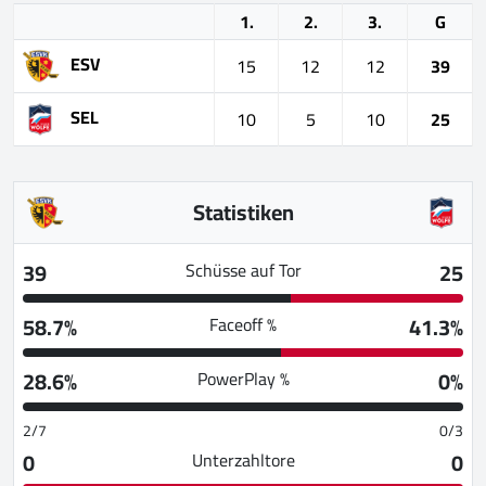
1.
2.
3.
G
ESV
15
12
12
39
SEL
10
5
10
25
Statistiken
39
25
Schüsse auf Tor
58.7%
41.3%
Faceoff %
28.6%
0%
PowerPlay %
2/7
0/3
0
0
Unterzahltore