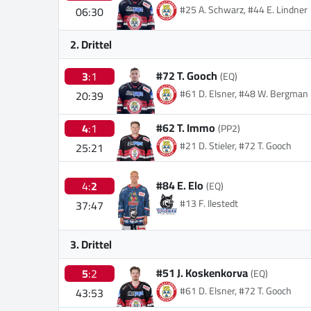
#25 A. Schwarz, #44 E. Lindner
06:30
2. Drittel
#72 T. Gooch
3
:1
(EQ)
#61 D. Elsner, #48 W. Bergman
20:39
#62 T. Immo
4
:1
(PP2)
#21 D. Stieler, #72 T. Gooch
25:21
#84 E. Elo
4:
2
(EQ)
#13 F. Ilestedt
37:47
3. Drittel
#51 J. Koskenkorva
5
:2
(EQ)
#61 D. Elsner, #72 T. Gooch
43:53