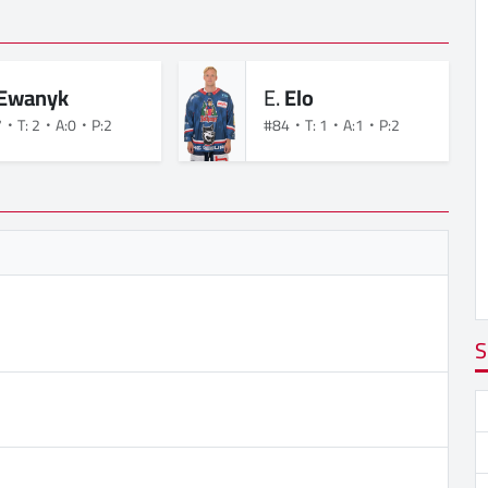
Ewanyk
E.
Elo
7
T: 2
A:0
P:2
#84
T: 1
A:1
P:2
S