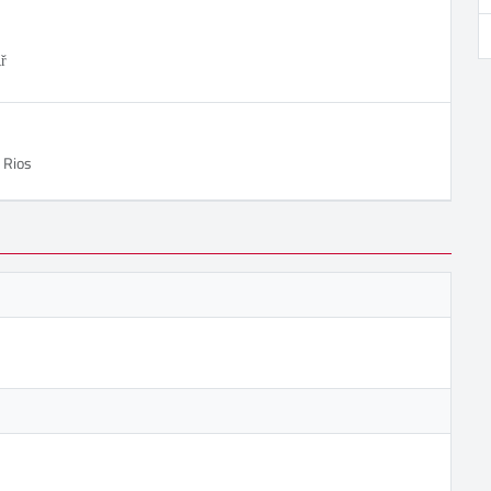
ř
 Rios