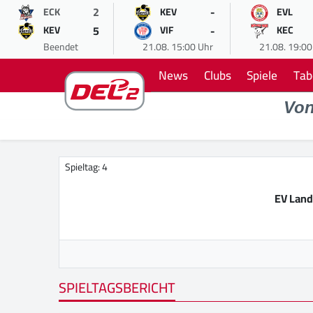
2
-
ECK
KEV
EVL
5
-
KEV
VIF
KEC
Beendet
21.08. 15:00 Uhr
21.08. 19:00
News
Clubs
Spiele
Tab
Vo
Spieltag: 4
EV Land
SPIELTAGSBERICHT