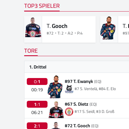
TOP3 SPIELER
T.
Gooch
T.
#72
T: 2
A:2
P:4
#9
TORE
1. Drittel
#97 T. Ewanyk
0:
1
(EQ)
#7 S. Ventelä, #84 E. Elo
00:19
#67 S. Dietz
1
:1
(EQ)
#17 S. Seidl, #3 D. Groß
06:21
#72 T. Gooch
2
:1
(EQ)