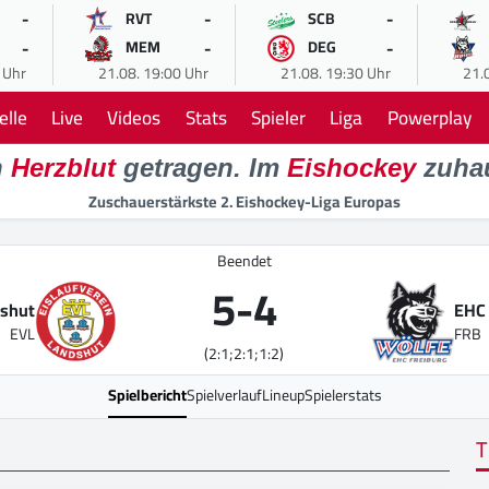
-
-
-
RVT
SCB
-
-
-
MEM
DEG
 Uhr
21.08. 19:00 Uhr
21.08. 19:30 Uhr
21.
elle
Live
Videos
Stats
Spieler
Liga
Powerplay
n
Herzblut
getragen. Im
Eishockey
zuha
Zuschauerstärkste 2. Eishockey-Liga Europas
Beendet
5
-
4
shut
EHC 
EVL
FRB
(2:1;2:1;1:2)
Spielbericht
Spielverlauf
Lineup
Spielerstats
T