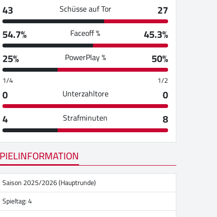
43
27
Schüsse auf Tor
54.7%
45.3%
Faceoff %
25%
50%
PowerPlay %
1/4
1/2
0
0
Unterzahltore
4
8
Strafminuten
PIELINFORMATION
Saison 2025/2026 (Hauptrunde)
Spieltag: 4