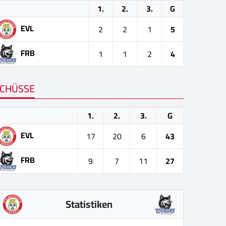
1.
2.
3.
G
EVL
2
2
1
5
FRB
1
1
2
4
CHÜSSE
1.
2.
3.
G
EVL
17
20
6
43
FRB
9
7
11
27
Statistiken