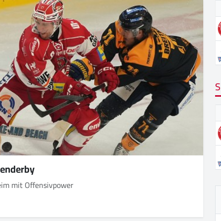
S
senderby
heim mit Offensivpower