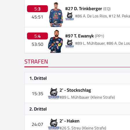
#27 D. Trinkberger
5:
3
(EQ)
#86 A. De Los Rios, #12 M. Peka
45:51
#97 T. Ewanyk
5:
4
(PP1)
#89 L. Mühlbauer, #86 A. De Los
53:50
STRAFEN
1. Drittel
2' -
Stockschlag
15:35
#89 L. Mühlbauer
(Kleine Strafe)
2. Drittel
2' -
Haken
24:07
#26 S. Streu
(Kleine Strafe)