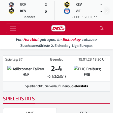
2
-
ECK
KEV
5
-
KEV
VIF
Beendet
21.08. 15:00 Uhr
Von
Herzblut
getragen. Im
Eishockey
zuhause.
Zuschauerstärkste 2. Eishockey-Liga Europas
Spieltag: 37
Beendet
15.01.23 18:30 Uhr
2
-
4
HNF
FRB
(0:1;2:2;0:1)
Spielbericht
Spielverlauf
Lineup
Spielerstats
SPIELERSTATS
HNF
FRB