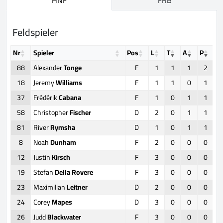
Feldspieler
Nr
Spieler
Pos
L
T
A
P
+/
88
Alexander
Tonge
F
1
1
1
2
18
Jeremy
Williams
F
1
1
0
1
37
Frédérik
Cabana
F
1
0
1
1
58
Christopher
Fischer
D
2
0
1
1
81
River
Rymsha
D
1
0
1
1
8
Noah
Dunham
F
2
0
0
0
12
Justin
Kirsch
F
3
0
0
0
19
Stefan
Della Rovere
F
3
0
0
0
23
Maximilian
Leitner
D
2
0
0
0
24
Corey
Mapes
D
3
0
0
0
26
Judd
Blackwater
F
3
0
0
0