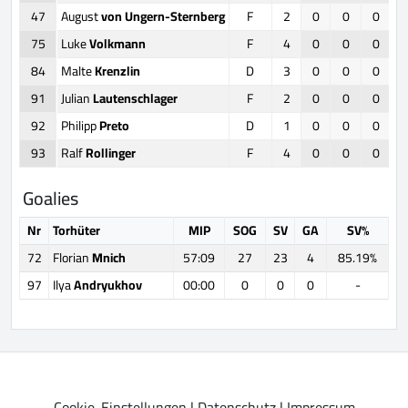
47
August
von Ungern-Sternberg
F
2
0
0
0
75
Luke
Volkmann
F
4
0
0
0
84
Malte
Krenzlin
D
3
0
0
0
91
Julian
Lautenschlager
F
2
0
0
0
92
Philipp
Preto
D
1
0
0
0
93
Ralf
Rollinger
F
4
0
0
0
Goalies
Nr
Torhüter
MIP
SOG
SV
GA
SV%
72
Florian
Mnich
57:09
27
23
4
85.19%
97
Ilya
Andryukhov
00:00
0
0
0
-
Cookie-Einstellungen
|
Datenschutz
|
Impressum