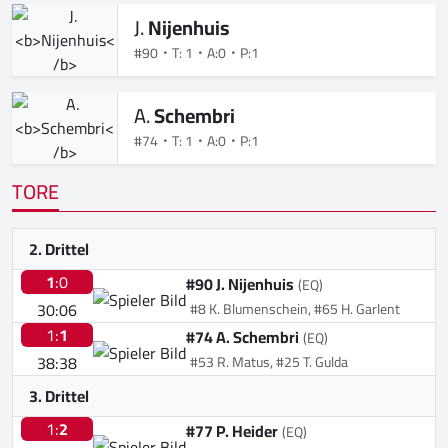
J.
Nijenhuis
#90
T: 1
A:0
P:1
A.
Schembri
#74
T: 1
A:0
P:1
TORE
2. Drittel
1
:0
#90 J. Nijenhuis
(EQ)
30:06
#8 K. Blumenschein, #65 H. Garlent
1:
1
#74 A. Schembri
(EQ)
38:38
#53 R. Matus, #25 T. Gulda
3. Drittel
1:
2
#77 P. Heider
(EQ)