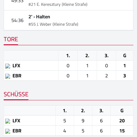
49:33
#21 E. Keresztury
(Kleine Strafe)
2' -
Halten
54:36
#55 J. Weber
(Kleine Strafe)
TORE
1.
2.
3.
G
LFX
0
1
0
1
EBR
0
1
2
3
SCHÜSSE
1.
2.
3.
G
LFX
5
9
6
20
EBR
4
5
6
15