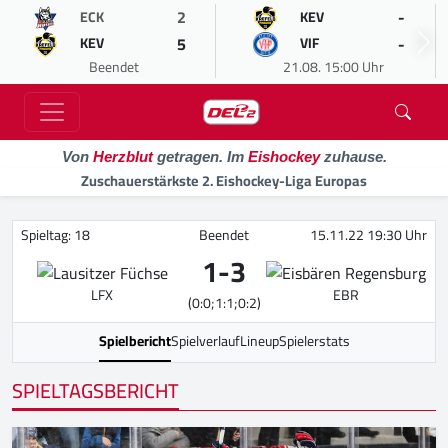
2
-
ECK
KEV
5
-
KEV
VIF
Beendet
21.08. 15:00 Uhr
Von
Herzblut
getragen. Im
Eishockey
zuhause.
Zuschauerstärkste 2. Eishockey-Liga Europas
Spieltag: 18
Beendet
15.11.22 19:30 Uhr
1
-
3
LFX
EBR
(0:0;1:1;0:2)
Spielbericht
Spielverlauf
Lineup
Spielerstats
SPIELTAGSBERICHT