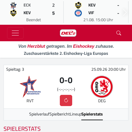
2
-
ECK
KEV
5
-
KEV
VIF
Beendet
21.08. 15:00 Uhr
Von
Herzblut
getragen. Im
Eishockey
zuhause.
Zuschauerstärkste 2. Eishockey-Liga Europas
Spieltag: 3
25.09.26 20:00 Uhr
0
-
0
(-:-;-:-;-:-)
RVT
DEG
Spielverlauf
Spielbericht
Lineup
Spielerstats
SPIELERSTATS