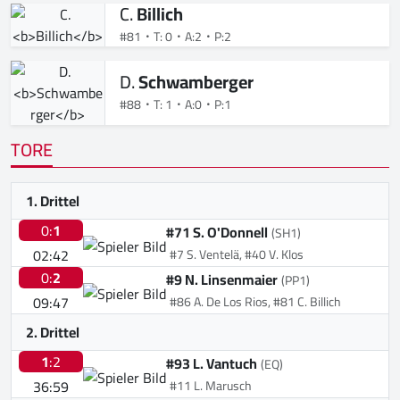
C.
Billich
#81
T: 0
A:2
P:2
D.
Schwamberger
#88
T: 1
A:0
P:1
TORE
1. Drittel
0:
1
#71 S. O'Donnell
(SH1)
02:42
#7 S. Ventelä, #40 V. Klos
0:
2
#9 N. Linsenmaier
(PP1)
09:47
#86 A. De Los Rios, #81 C. Billich
2. Drittel
1
:2
#93 L. Vantuch
(EQ)
36:59
#11 L. Marusch