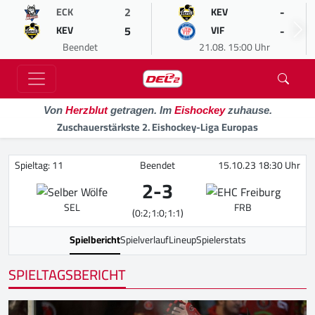
2
-
ECK
KEV
5
-
KEV
VIF
Beendet
21.08. 15:00 Uhr
Von
Herzblut
getragen. Im
Eishockey
zuhause.
Zuschauerstärkste 2. Eishockey-Liga Europas
Spieltag: 11
Beendet
15.10.23 18:30 Uhr
2
-
3
SEL
FRB
(0:2;1:0;1:1)
Spielbericht
Spielverlauf
Lineup
Spielerstats
SPIELTAGSBERICHT