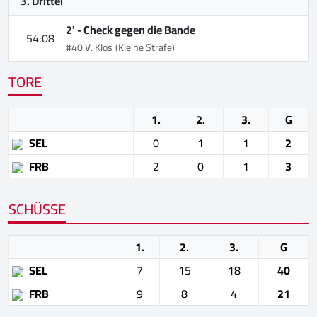
3. Drittel
2' -
Check gegen die Bande
54:08
#40 V. Klos
(Kleine Strafe)
TORE
1.
2.
3.
G
SEL
0
1
1
2
FRB
2
0
1
3
SCHÜSSE
1.
2.
3.
G
SEL
7
15
18
40
FRB
9
8
4
21