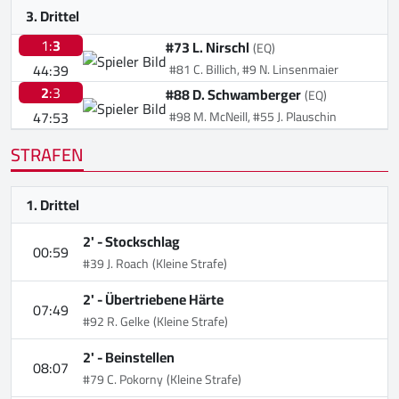
3. Drittel
1:
3
#73 L. Nirschl
(EQ)
44:39
#81 C. Billich, #9 N. Linsenmaier
2
:3
#88 D. Schwamberger
(EQ)
47:53
#98 M. McNeill, #55 J. Plauschin
STRAFEN
1. Drittel
2' -
Stockschlag
00:59
#39 J. Roach
(Kleine Strafe)
2' -
Übertriebene Härte
07:49
#92 R. Gelke
(Kleine Strafe)
2' -
Beinstellen
08:07
#79 C. Pokorny
(Kleine Strafe)