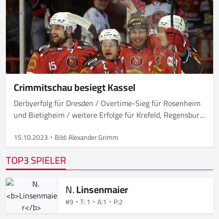
Crimmitschau besiegt Kassel
Derbyerfolg für Dresden / Overtime-Sieg für Rosenheim
und Bietigheim / weitere Erfolge für Krefeld, Regensburg
und Freiburg
15.10.2023
Bild: Alexander Grimm
TOP3 SPIELER
N.
Linsenmaier
#9
T: 1
A:1
P:2