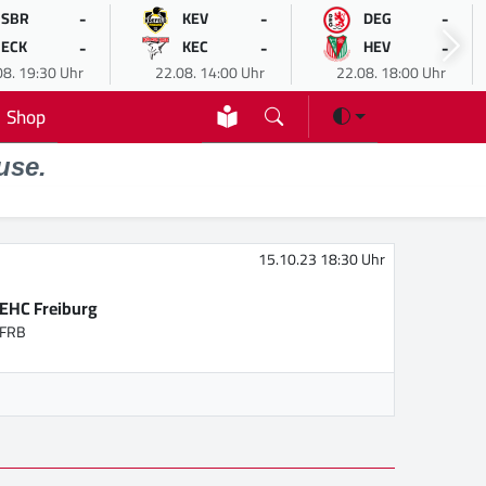
-
-
-
SBR
KEV
DEG
-
-
-
ECK
KEC
HEV
08. 19:30 Uhr
22.08. 14:00 Uhr
22.08. 18:00 Uhr
Shop
use.
15.10.23 18:30 Uhr
EHC Freiburg
FRB