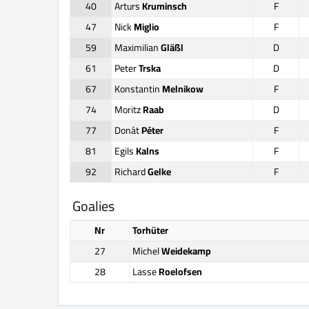
40
Arturs
Kruminsch
F
47
Nick
Miglio
F
59
Maximilian
Gläßl
D
61
Peter
Trska
D
67
Konstantin
Melnikow
F
74
Moritz
Raab
D
77
Donát
Péter
F
81
Egils
Kalns
F
92
Richard
Gelke
F
Goalies
Nr
Torhüter
27
Michel
Weidekamp
28
Lasse
Roelofsen