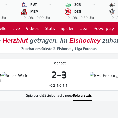
-
-
-
RVT
SCB
-
-
-
MEM
DEG
 Uhr
21.08. 19:00 Uhr
21.08. 19:30 Uhr
21.
elle
Live
Videos
Stats
Spieler
Liga
Powerplay
n
Herzblut
getragen. Im
Eishockey
zuha
Zuschauerstärkste 2. Eishockey-Liga Europas
Beendet
2
-
3
e
L
(0:2;1:0;1:1)
Spielbericht
Spielverlauf
Lineup
Spielerstats