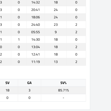
3
0
14:32
18
0
3
0
20:41
24
0
1
0
18:06
24
0
3
0
24:40
23
2
1
0
05:55
9
2
1
1
14:30
18
0
0
0
13:04
18
2
2
0
12:41
18
0
2
0
11:19
13
2
SV
GA
SV%
18
3
85.71%
0
0
-