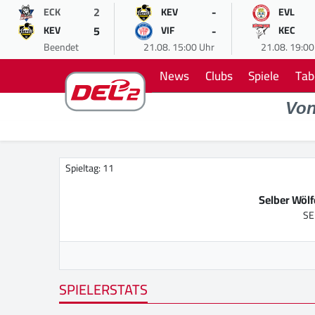
2
-
ECK
KEV
EVL
5
-
KEV
VIF
KEC
Beendet
21.08. 15:00 Uhr
21.08. 19:00
News
Clubs
Spiele
Tab
Vo
Spieltag: 11
Selber Wölf
SE
SPIELERSTATS