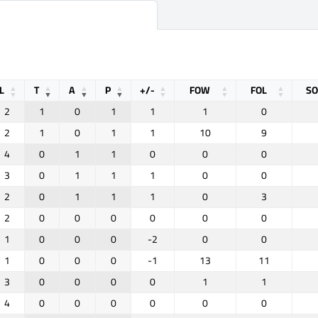
L
T
A
P
+/-
FOW
FOL
S
2
1
0
1
1
1
0
2
1
0
1
1
10
9
4
0
1
1
0
0
0
3
0
1
1
1
0
0
2
0
1
1
1
0
3
2
0
0
0
0
0
0
1
0
0
0
-2
0
0
1
0
0
0
-1
13
11
3
0
0
0
0
1
1
4
0
0
0
0
0
0