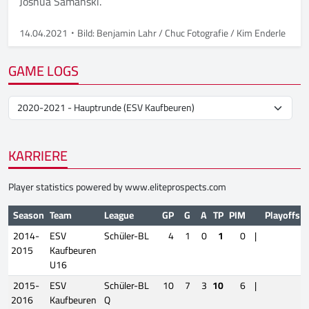
Joshua Samanski.
14.04.2021
Bild: Benjamin Lahr / Chuc Fotografie / Kim Enderle
GAME LOGS
KARRIERE
Player statistics powered by
www.eliteprospects.com
Season
Team
League
GP
G
A
TP
PIM
Playoffs
2014-
ESV
Schüler-BL
4
1
0
1
0
|
2015
Kaufbeuren
U16
2015-
ESV
Schüler-BL
10
7
3
10
6
|
2016
Kaufbeuren
Q