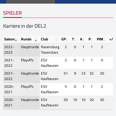
SPIELER
Karriere in der DEL2
Saison
Runde
Club
GP
T
A
P
PIM
+/-
2022-
Hauptrunde
Ravensburg
2
0
1
1
2
2
2023
Towerstars
2021-
Playoffs
ESV
2
0
1
1
0
1
2022
Kaufbeuren
2021-
Hauptrunde
ESV
51
9
23
32
20
0
2022
Kaufbeuren
2020-
Playoffs
ESV
5
0
1
1
2
1
2021
Kaufbeuren
2020-
Hauptrunde
ESV
50
10
10
20
30
-5
2021
Kaufbeuren