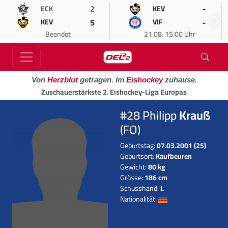
2
-
ECK
KEV
5
-
KEV
VIF
Beendet
21.08. 15:00 Uhr
Von
Herzblut
getragen. Im
Eishockey
zuhause.
Zuschauerstärkste 2. Eishockey-Liga Europas
#28 Philipp
Krauß
(FO)
Geburtstag:
07.03.2001 (25)
Geburtsort:
Kaufbeuren
Gewicht:
80 kg
Grösse:
186 cm
Schusshand:
L
Nationalität: