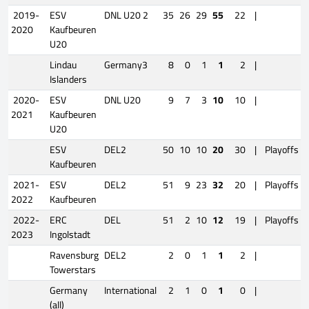
2019-
ESV
DNL U20 2
35
26
29
55
22
|
2020
Kaufbeuren
U20
Lindau
Germany3
8
0
1
1
2
|
Islanders
2020-
ESV
DNL U20
9
7
3
10
10
|
2021
Kaufbeuren
U20
ESV
DEL2
50
10
10
20
30
|
Playoffs
Kaufbeuren
2021-
ESV
DEL2
51
9
23
32
20
|
Playoffs
2022
Kaufbeuren
2022-
ERC
DEL
51
2
10
12
19
|
Playoffs
2023
Ingolstadt
Ravensburg
DEL2
2
0
1
1
2
|
Towerstars
Germany
International
2
1
0
1
0
|
(all)