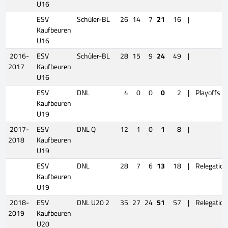
U16
ESV
Schüler-BL
26
14
7
21
16
|
Kaufbeuren
U16
2016-
ESV
Schüler-BL
28
15
9
24
49
|
2017
Kaufbeuren
U16
ESV
DNL
4
0
0
0
2
|
Playoffs
Kaufbeuren
U19
2017-
ESV
DNL Q
12
1
0
1
8
|
2018
Kaufbeuren
U19
ESV
DNL
28
7
6
13
18
|
Relegation
Kaufbeuren
U19
2018-
ESV
DNL U20 2
35
27
24
51
57
|
Relegation
2019
Kaufbeuren
U20