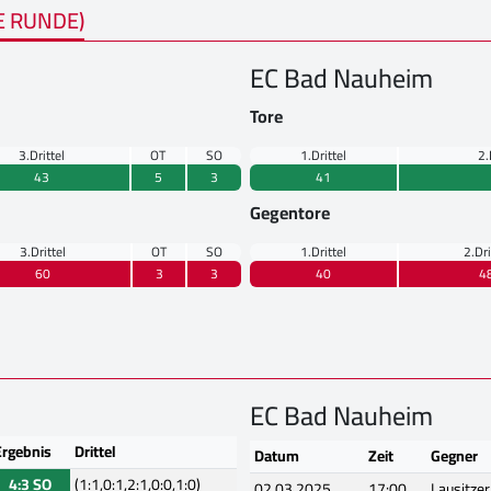
E RUNDE)
EC Bad Nauheim
Tore
3.Drittel
OT
SO
1.Drittel
2.
43
5
3
41
Gegentore
3.Drittel
OT
SO
1.Drittel
2.Dri
60
3
3
40
4
EC Bad Nauheim
Ergebnis
Drittel
Datum
Zeit
Gegner
4:3 SO
(1:1,0:1,2:1,0:0,1:0)
02.03.2025
17:00
Lausitze