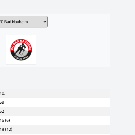
10.
69
52
15 (6)
19 (12)