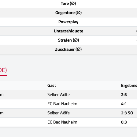
)
Tore (∅)
)
Gegentore (∅)
%
Powerplay
%
Unterzahlquote
)
Strafen (∅)
)
Zuschauer (∅)
DE)
Gast
Ergebni
im
Selber Wölfe
2:3
EC Bad Nauheim
4:1
im
Selber Wölfe
2:3 SO
EC Bad Nauheim
0:3