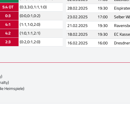
5:4 OT
(0:3,3:0,1:1,1:0)
28.02.2025
19:30
Eispirat
0:3
(0:0,0:1,0:2)
23.02.2025
17:00
Selber Wö
4:1
(1:1,1:0,2:0)
21.02.2025
19:30
Ravensbu
4:2
(1:0,1:1,2:1)
18.02.2025
19:30
EC Kasse
2:3
(0:2,0:1,2:0)
16.02.2025
16:00
Dresdner
y)
nalty)
die Heimspiele)