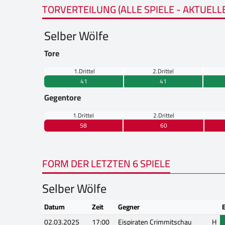
TORVERTEILUNG (ALLE SPIELE - AKTUELL
Selber Wölfe
Tore
1.Drittel
2.Drittel
41
41
Gegentore
1.Drittel
2.Drittel
58
60
FORM DER LETZTEN 6 SPIELE
Selber Wölfe
Datum
Zeit
Gegner
02.03.2025
17:00
Eispiraten Crimmitschau
H