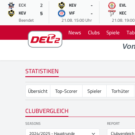
2
-
ECK
KEV
EVL
5
-
KEV
VIF
KEC
Beendet
21.08. 15:00 Uhr
21.08. 19:00
News
Clubs
Spiele
Tab
Vo
STATISTIKEN
Übersicht
Top-Scorer
Spieler
Torhüter
CLUBVERGLEICH
SEASONS
REPORT