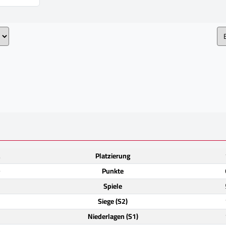
.
Platzierung
9
Punkte
2
Spiele
)
Siege (S2)
)
Niederlagen (S1)