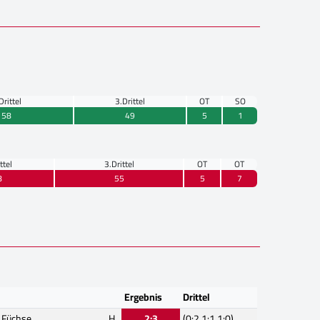
Drittel
3.Drittel
OT
SO
58
49
5
1
ttel
3.Drittel
OT
OT
8
55
5
7
Ergebnis
Drittel
r Füchse
H
2:3
(0:2,1:1,1:0)