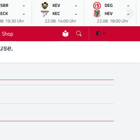
-
-
-
SBR
KEV
DEG
-
-
-
ECK
KEC
HEV
08. 19:30 Uhr
22.08. 14:00 Uhr
22.08. 18:00 Uhr
Shop
use.