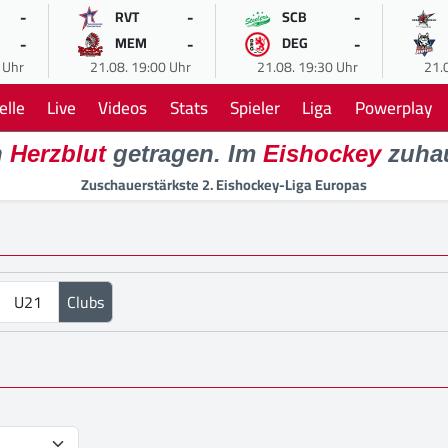
-
-
-
RVT
SCB
-
-
-
MEM
DEG
 Uhr
21.08. 19:00 Uhr
21.08. 19:30 Uhr
21.
elle
Live
Videos
Stats
Spieler
Liga
Powerplay
n
Herzblut
getragen. Im
Eishockey
zuha
Zuschauerstärkste 2. Eishockey-Liga Europas
U21
Clubs