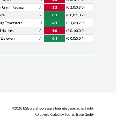
en Crimmitschau
A
3:2
(0:2,0:0,3:0)
lfe
A
0:3
(0:0,0:1,0:2)
rg Towerstars
H
4:1
(2:1,0:0,2:0)
l Huskies
A
3:0
(2:0,1:0,0:0)
 Eislöwen
A
0:1
(0:0,0:0,0:1)
©2026 ESBG Eishockeyspielbetriebsgesellschaft mbH
Lovely Coded by
Sports Trade GmbH