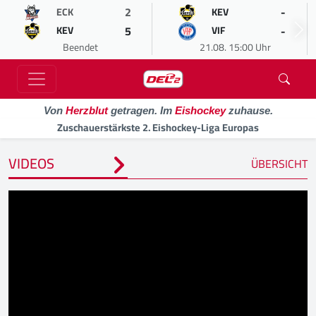
2
-
ECK
KEV
5
-
KEV
VIF
Beendet
21.08. 15:00 Uhr
Von
Herzblut
getragen. Im
Eishockey
zuhause.
Zuschauerstärkste 2. Eishockey-Liga Europas
VIDEOS
ÜBERSICHT