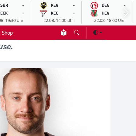
-
-
-
SBR
KEV
DEG
-
-
-
ECK
KEC
HEV
08. 19:30 Uhr
22.08. 14:00 Uhr
22.08. 18:00 Uhr
Shop
use.