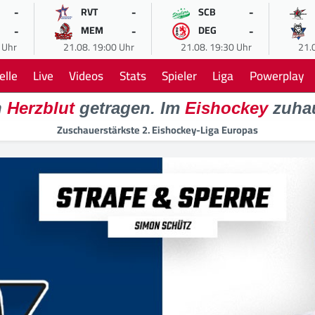
-
-
-
RVT
SCB
-
-
-
MEM
DEG
 Uhr
21.08. 19:00 Uhr
21.08. 19:30 Uhr
21.
elle
Live
Videos
Stats
Spieler
Liga
Powerplay
n
Herzblut
getragen. Im
Eishockey
zuha
Zuschauerstärkste 2. Eishockey-Liga Europas