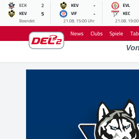
2
-
ECK
KEV
EVL
5
-
KEV
VIF
KEC
Beendet
21.08. 15:00 Uhr
21.08. 19:00
News
Clubs
Spiele
Tab
Vo