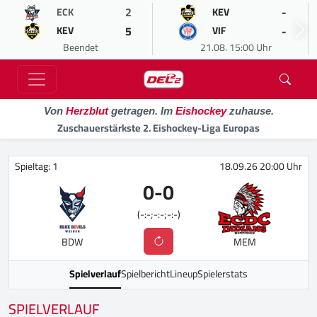
2
-
ECK
KEV
5
-
KEV
VIF
Beendet
21.08. 15:00 Uhr
Von
Herzblut
getragen. Im
Eishockey
zuhause.
Zuschauerstärkste 2. Eishockey-Liga Europas
Spieltag: 1
18.09.26 20:00 Uhr
0
-
0
(-:-;-:-;-:-)
BDW
MEM
Spielverlauf
Spielbericht
Lineup
Spielerstats
SPIELVERLAUF