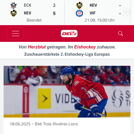
2
-
ECK
KEV
5
-
KEV
VIF
Beendet
21.08. 15:00 Uhr
Von
Herzblut
getragen. Im
Eishockey
zuhause.
Zuschauerstärkste 2. Eishockey-Liga Europas
18.06.2025
Bild: Trois-Rivières Lions