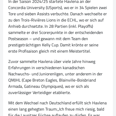
In der Saison 2024/25 startete Havlena an der
Concordia University (USports), wo er in 34 Spielen zwei
Tore und sieben Assists verbuchte. Danach wechselte er
zu den Trois-Rivières Lions in die ECHL, wo er sich auf
Anhieb durchsetzte. In 28 Partien (inkl. Playoffs)
sammelte er drei Scorerpunkte in der entscheidenden
Postseason – und gewann mit dem Team den
prestigeträchtigen Kelly Cup. Damit krönte er seine
erste Profisaison gleich mit einem Meistertitel.
Zuvor sammelte Havlena über viele Jahre hinweg
Erfahrungen in verschiedenen kanadischen
Nachwuchs- und Juniorenligen, unter anderem in der
QMJHL (Cape Breton Eagles, Blainville-Boisbriand
Armada, Gatineau Olympiques), wo er sich als
zuverlässiger Verteidiger etablierte.
Mit dem Wechsel nach Deutschland erfüllt sich Havlena
einen lang gehegten Traum:„Ich freue mich riesig, bald
für die Lausitzer Füchse auflaufen zu dürfen. Es war