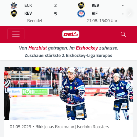
2
-
ECK
KEV
5
-
KEV
VIF
Beendet
21.08. 15:00 Uhr
Von
Herzblut
getragen. Im
Eishockey
zuhause.
Zuschauerstärkste 2. Eishockey-Liga Europas
01.05.2025
Bild: Jonas Brokmann | Iserlohn Roosters